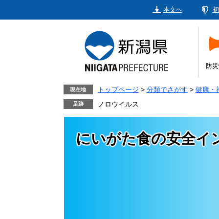
ペ
メ
本文へ
初
ー
ニ
ジ
ュ
の
ー
先
を
頭
飛
防災
で
ば
す。
し
トップページ
>
分類でさがす
>
健康・
現在地
て
ノロウイルス
本
文
にいがた食の安全イ
へ