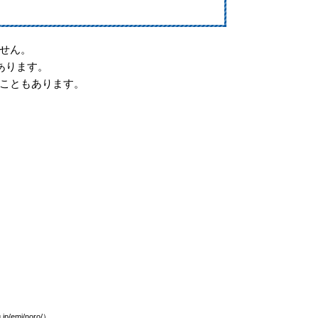
せん。
あります。
こともあります。
/emi/noro/）