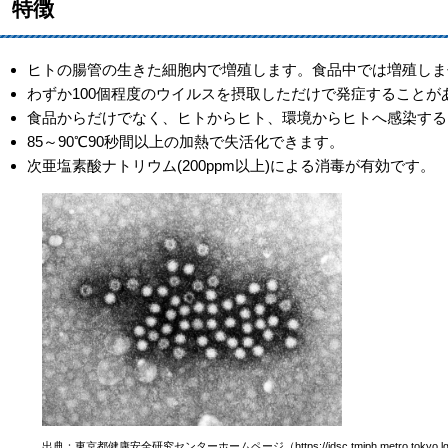
特徴
ヒトの腸管の生きた細胞内で増殖します。食品中では増殖しま
わずか100個程度のウイルスを摂取しただけで発症することが
食品からだけでなく、ヒトからヒト、環境からヒトへ感染する
85～90℃90秒間以上の加熱で失活化できます。
次亜塩素酸ナトリウム(200ppm以上)による消毒が有効です。
出典：東京都健康安全研究センターホームページ（https://idsc.tmiph.metro.tokyo.lg.jp