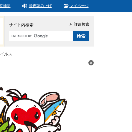
覧補助
音声読み上げ
マイページ
詳細検索
サイト内検索
Google
カ
ス
タ
イルス
ム
検
索