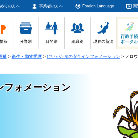
めての方へ
事業者の方へ
Foreign Language
閲
情報
分野別
目的別
組織別
現在の新潟
福祉
>
衛生・動物愛護
>
にいがた食の安全インフォメーション
>
ノロウ
ンフォメーション