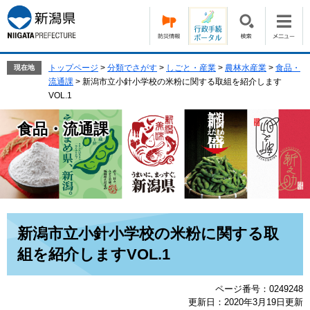
ペ
メ
ー
ニ
ジ
ュ
の
ー
先
を
トップページ
>
分類でさがす
>
しごと・産業
>
農林水産業
>
食品・
現在地
頭
飛
流通課
>
新潟市立小針小学校の米粉に関する取組を紹介します
で
ば
VOL.1
す。
し
て
食品・流通課
本
文
へ
本
新潟市立小針小学校の米粉に関する取
文
組を紹介しますVOL.1
ページ番号：0249248
更新日：2020年3月19日更新