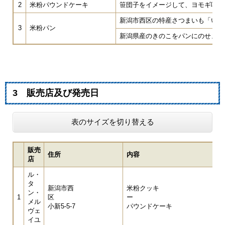
2
米粉パウンドケーキ
笹団子をイメージして、ヨモギ味の
新潟市西区の特産さつまいも「いも
3
米粉パン
新潟県産のきのこをパンにのせまし
3 販売店及び発売日
表のサイズを切り替える
販売
住所
内容
店
ル・
タ
新潟市西
米粉クッキ
ン・
1
区
ー 米
メル
小新5-5-7
パウンドケーキ
ヴェ
イユ