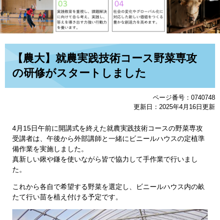
本
【農大】就農実践技術コース野菜専攻
文
の研修がスタートしました
ページ番号：0740748
更新日：2025年4月16日更新
4月15日午前に開講式を終えた就農実践技術コースの野菜専攻
受講者は、午後から外部講師と一緒にビニールハウスの定植準
備作業を実施しました。
真新しい鍬や鎌を使いながら皆で協力して手作業で行いまし
た。
これから各自で希望する野菜を選定し、ビニールハウス内の畝
たて行い苗を植え付ける予定です。