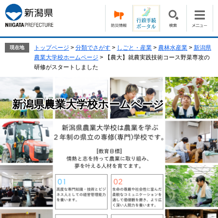
ペ
メ
ー
ニ
ジ
ュ
の
ー
先
を
トップページ
>
分類でさがす
>
しごと・産業
>
農林水産業
>
新潟県
現在地
頭
飛
農業大学校ホームページ
>
【農大】就農実践技術コース野菜専攻の
で
ば
研修がスタートしました
す。
し
て
本
新潟県農業大学校ホームページ
文
へ