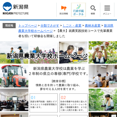
ペ
メ
ー
ニ
ジ
ュ
の
ー
先
を
トップページ
>
分類でさがす
>
しごと・産業
>
農林水産業
>
新潟県
現在地
頭
飛
農業大学校ホームページ
>
【農大】就農実践技術コースで先輩農業
で
ば
者を招いて研修会を開催しました
す。
し
て
本
新潟県農業大学校ホームページ
文
へ