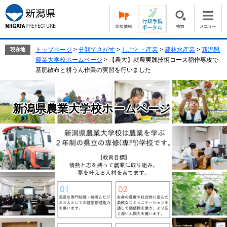
ペ
メ
ー
ニ
ジ
ュ
の
ー
先
を
トップページ
>
分類でさがす
>
しごと・産業
>
農林水産業
>
新潟県
現在地
頭
飛
農業大学校ホームページ
>
【農大】就農実践技術コース稲作専攻で
で
ば
基肥散布と耕うん作業の実習を行いました
す。
し
て
本
新潟県農業大学校ホームページ
文
へ