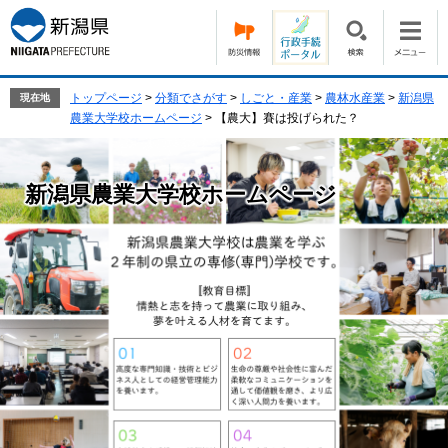
ペ
メ
ー
ニ
ジ
ュ
の
ー
先
を
トップページ
>
分類でさがす
>
しごと・産業
>
農林水産業
>
新潟県
現在地
頭
飛
農業大学校ホームページ
>
【農大】賽は投げられた？
で
ば
す。
し
て
新潟県農業大学校ホームページ
本
文
へ