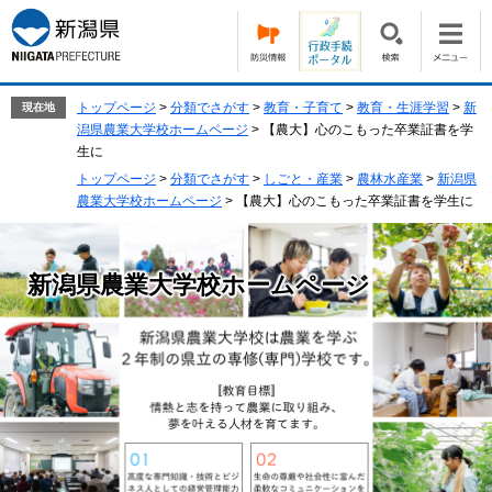
ペ
メ
ー
ニ
ジ
ュ
の
ー
先
を
トップページ
>
分類でさがす
>
教育・子育て
>
教育・生涯学習
>
新
現在地
頭
飛
潟県農業大学校ホームページ
>
【農大】心のこもった卒業証書を学
で
ば
生に
す。
し
トップページ
>
分類でさがす
>
しごと・産業
>
農林水産業
>
新潟県
て
農業大学校ホームページ
>
【農大】心のこもった卒業証書を学生に
本
文
へ
新潟県農業大学校ホームページ