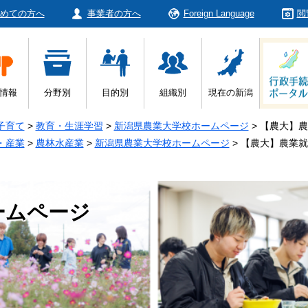
めての方へ
事業者の方へ
Foreign Language
閲
情報
分野別
目的別
組織別
現在の新潟
子育て
>
教育・生涯学習
>
新潟県農業大学校ホームページ
>
【農大】農
・産業
>
農林水産業
>
新潟県農業大学校ホームページ
>
【農大】農業就
ームページ