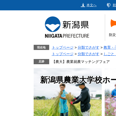
ペ
メ
本文へ
初
ー
ニ
ジ
ュ
の
ー
先
を
頭
飛
防災
で
ば
す。
し
トップページ
>
分類でさがす
>
教育・
現在地
て
トップページ
>
分類でさがす
>
しごと
本
【農大】農業就農マッチングフェア
文
へ
新潟県農業大学校ホ