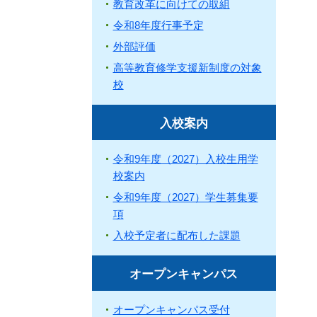
教育改革に向けての取組
令和8年度行事予定
外部評価
高等教育修学支援新制度の対象
校
入校案内
令和9年度（2027）入校生用学
校案内
令和9年度（2027）学生募集要
項
入校予定者に配布した課題
オープンキャンパス
オープンキャンパス受付