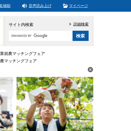
覧補助
音声読み上げ
マイページ
詳細検索
サイト内検索
Google
カ
ス
タ
業就農マッチングフェア
ム
農マッチングフェア
検
索