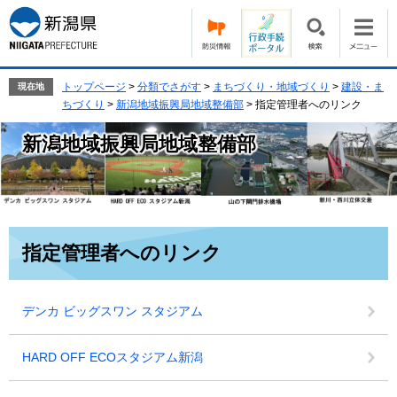
ペ
メ
ー
ニ
ジ
ュ
の
ー
先
を
トップページ
>
分類でさがす
>
まちづくり・地域づくり
>
建設・ま
現在地
頭
飛
ちづくり
>
新潟地域振興局地域整備部
>
指定管理者へのリンク
で
ば
す。
し
新潟地域振興局地域整備部
て
本
文
へ
本
指定管理者へのリンク
文
デンカ ビッグスワン スタジアム
HARD OFF ECOスタジアム新潟