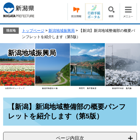
ペ
メ
ー
ニ
ジ
ュ
の
ー
先
を
トップページ
>
新潟地域振興局
>
【新潟】新潟地域整備部の概要パ
現在地
頭
飛
ンフレットを紹介します（第5版）
で
ば
す。
し
新潟地域振興局
て
本
文
へ
本
【新潟】新潟地域整備部の概要パンフ
文
レットを紹介します（第5版）
ページ内目次