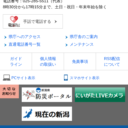
電話番号：025-285-5511（代表）
8時30分から17時15分まで、土日・祝日・年末年始を除く
手話で電話する
県庁へのアクセス
県庁舎のご案内
直通電話番号一覧
メンテナンス
ガイド
個人情報
RSS配信
免責事項
ライン
の取扱い
について
PCサイト表示
スマホサイト表示