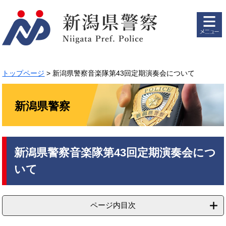
ペ
メ
ー
ニ
ジ
ュ
の
ー
先
を
頭
飛
で
ば
トップページ
>
新潟県警察音楽隊第43回定期演奏会について
す。
し
て
本
新潟県警察
文
へ
本
新潟県警察音楽隊第43回定期演奏会につ
文
いて
ページ内目次