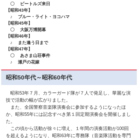
〇 ビートルズ来日
【昭和43年】
♪ ブルー・ライト・ヨコハマ
【昭和45年】
〇 大阪万博開幕
​【昭和46年】
♪ また逢う日まで
【昭和47年】
〇 あさま山荘事件
♪ 瀬戸の花嫁
昭和50年代～昭和60年代
昭和53年７月、カラーガード隊が７人で発足し、華麗な演
技で活動の幅が広がりました。
また、全国警察音楽隊演奏会に参加するようになったほ
か、昭和55年には記念すべき第１回定期演奏会を開催しまし
た。
この頃から活動が徐々に増え、１年間の演奏活動が100回
を超えるようになり、昭和63年に専務隊（音楽隊活動を専門