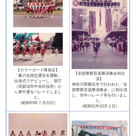
​【カラーガード隊発足】
​【全国警察音楽隊演奏会初出
「夏の全国交通安全運動」
演】
出発式でデビューし、県庁
神奈川県横浜市で行われた「全
（現新潟市中央区役所）か
国警察音楽隊演奏会」に初出演
ら東中通をパレードしまし
し、市中パレード等を行いまし
た。
た。​
（昭和53年７月21日）
（昭和51年10月２日）​