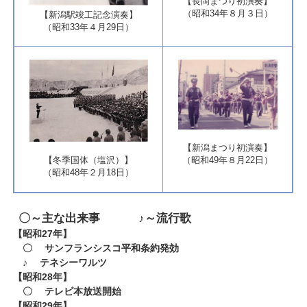
​【長岡まつり初演奏】
​（昭和34年８月３日）
​【新潟駅竣工記念演奏】
（昭和33年４月29日）
【新潟まつり初演奏】
【冬季国体（塩沢）】
（昭和49年８月22日）​
​（昭和48年２月18日）
〇～主な出来事 ♪～流行歌
【昭和27年】
〇 サンフランシスコ平和条約発効
♪ テネシーワルツ
​【昭和28年】
〇 テレビ本放送開始
【昭和29年】