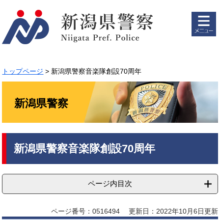
ペ
メ
ー
ニ
ジ
ュ
の
ー
先
を
頭
飛
で
ば
トップページ
>
新潟県警察音楽隊創設70周年
す。
し
て
本
新潟県警察
文
へ
本
新潟県警察音楽隊創設70周年
文
ページ内目次
ページ番号：0516494
更新日：2022年10月6日更新