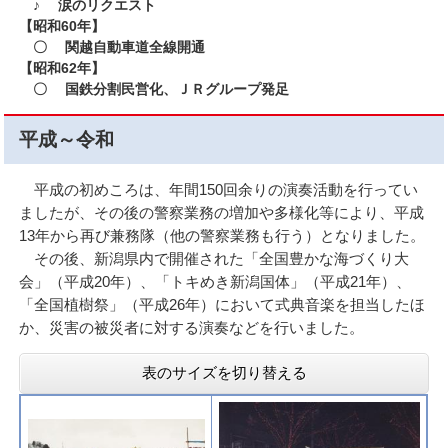
♪ 涙のリクエスト
【昭和60年】
〇 関越自動車道全線開通
【昭和62年】
〇 国鉄分割民営化、ＪＲグループ発足
平成～令和
平成の初めころは、年間150回余りの演奏活動を行ってい
ましたが、その後の警察業務の増加や多様化等により、平成
13年から再び兼務隊（他の警察業務も行う）となりました。
その後、新潟県内で開催された「全国豊かな海づくり大
会」（平成20年）、「トキめき新潟国体」（平成21年）、
「全国植樹祭」（平成26年）において式典音楽を担当したほ
か、災害の被災者に対する演奏などを行いました。
表のサイズを切り替える