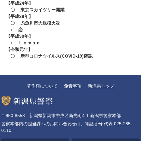
【平成24年】
〇 東京スカイツリー開業
【平成28年】
〇 糸魚川市大規模火災
♪ 恋
【平成30年】
♪ Ｌｅｍｏｎ
【令和元年】
〇 新型コロナウイルス(COVID-19)確認
著作権について
免責事項
新潟県トップ
〒950-8553 新潟県新潟市中央区新光町4-1 新潟県警察本部
警察本部内の担当課へのお問い合わせは、電話番号 代表 025-285-
0110