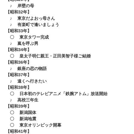
♪ 岸壁の母
​【昭和32年】
♪ 東京だよおっ母さん
♪ 有楽町で逢いましょう
【昭和33年】
〇 東京タワー完成
♪ 嵐を呼ぶ男
【昭和34年】
〇 皇太子明仁親王・正田美智子様ご結婚
【昭和36年】
♪ 銀座の恋の物語
【昭和37年】
♪ 遠くへ行きたい
【昭和38年】
〇 日本初のテレビアニメ「鉄腕アトム」放送開始
♪ 高校三年生
【昭和39年】
〇 新潟国体
〇 新潟地震
〇 東京オリンピック開幕
​【昭和41年】