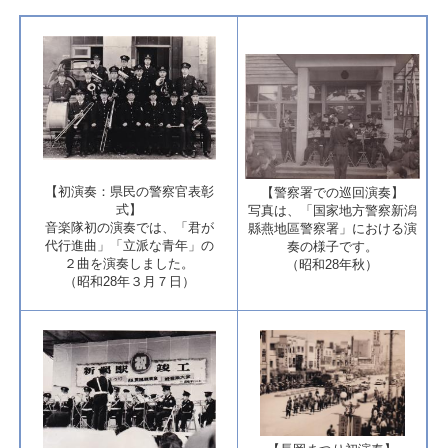
【初演奏：県民の警察官表彰
​【警察署での巡回演奏】
式】
写真は、「国家地方警察新潟
音楽隊初の演奏では、「君が
縣燕地區警察署」における演
代行進曲」「立派な青年」の
奏の様子です。
２曲を演奏しました。
（昭和28年秋）
​（昭和28年３月７日）