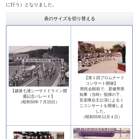
に行う）となりました。
表のサイズを切り替える
​ 【第１回プロムナード
コンサート開催】
​県民会館前で、君健男県
​【越後七浦シーサイドライン開
知事（当時）指揮の下、
通記念パレード】
音楽隊自主公演によるミ
（昭和50年７月15日）​
ニコンサートを開催しま
した。
（昭和55年11月４日）