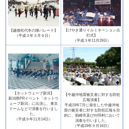
​【けやき通りイルミネーション点
​【越後松代冬の陣パレード】
灯式】
（平成３年３月９日）
​（平成３年11月29日）
​【ホットウェーブ新潟】
【中越沖地震被災者に対する防犯
新潟県PRイベント「ホットウ
広報演奏】
ェーブ新潟」に出演し、東京
平成19年7月に発生した中越沖地
ドームなどで演奏を行いまし
震の被災者に対する防犯広報を目
た。
的に、柏崎市及び刈羽村において
（平成９年11月14日）
演奏を行いました​。
（平成19年９月16日）​