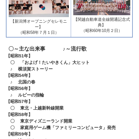
​【関越自動車道全線開通記念式
​【新潟博オープニングセレモニ
典】
ー】
（昭和60年10月２日）​
（昭和58年７月１日）
〇～主な出来事 ♪～流行歌
​
【昭和51年】
〇 「およげ！たいやきくん」大ヒット
♪ 横須賀ストーリー
【昭和54年】
♪ 北国の春
【昭和56年】
♪ ルビーの指輪
【昭和57年】
〇 東北・上越新幹線開業
​【昭和58年】
〇 東京ディズニーランド開業
〇 家庭用ゲーム機「ファミリーコンピュータ」発売
【昭和59年】