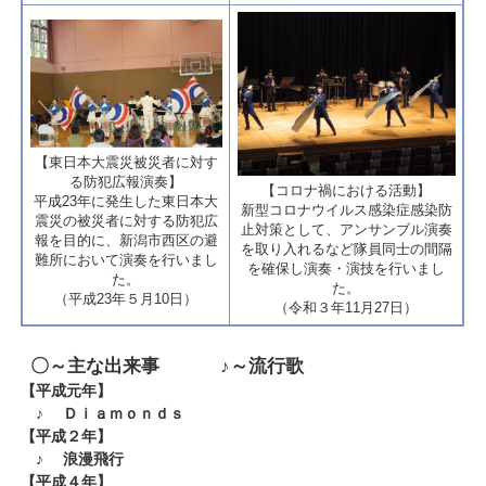
​【東日本大震災被災者に対す
る防犯広報演奏】
​【コロナ禍における活動】
平成23年に発生した東日本大
新型コロナウイルス感染症感染防
震災の被災者に対する防犯広
止対策として、アンサンブル演奏
報を目的に、新潟市西区の避
を取り入れるなど隊員同士の間隔
難所において演奏を行いまし
を確保し演奏・演技を行いまし
た。
た。​
（平成23年５月10日）
（令和３年11月27日）​
〇～主な出来事 ♪～流行歌
【平成元年】
♪ Ｄｉａｍｏｎｄｓ
【平成２年】
♪ 浪漫飛行
【平成４年】