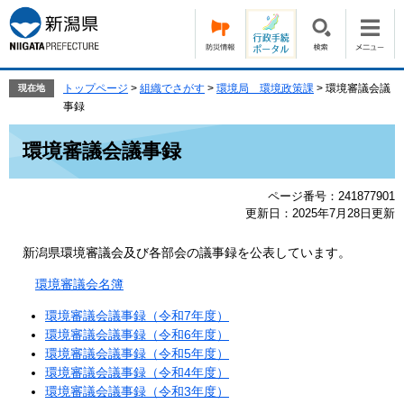
ペ
メ
ー
ニ
ジ
ュ
の
ー
先
を
トップページ
>
組織でさがす
>
環境局 環境政策課
>
環境審議会議
現在地
頭
飛
事録
で
ば
本
す。
し
環境審議会議事録
文
て
本
ページ番号：241877901
文
更新日：2025年7月28日更新
へ
新潟県環境審議会及び各部会の議事録を公表しています。
環境審議会名簿
環境審議会議事録（令和7年度）
環境審議会議事録（令和6年度）
環境審議会議事録（令和5年度）
環境審議会議事録（令和4年度）
環境審議会議事録（令和3年度）