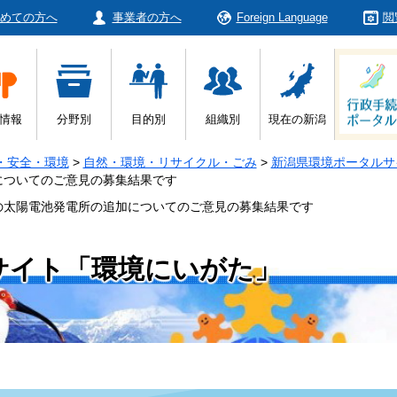
めての方へ
事業者の方へ
Foreign Language
閲
情報
分野別
目的別
組織別
現在の新潟
・安全・環境
>
自然・環境・リサイクル・ごみ
>
新潟県環境ポータルサ
についてのご意見の募集結果です
の太陽電池発電所の追加についてのご意見の募集結果です
サイト「環境にいがた」