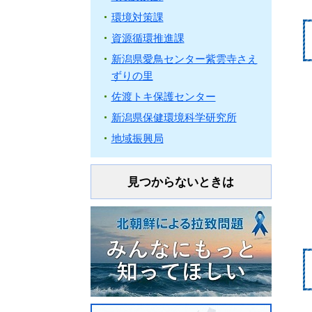
環境対策課
資源循環推進課
新潟県愛鳥センター紫雲寺さえ
ずりの里
佐渡トキ保護センター
新潟県保健環境科学研究所
地域振興局
見つからないときは