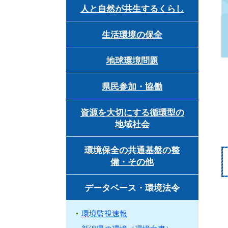
人と自然が共生するくらし
生活環境の保全
地球環境問題
県民参加・協働
資源を大切にする循環型の
地域社会
環境保全の共通基盤の整
備・その他
データベース・環境法令
環境監視速報