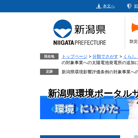
ペ
メ
本文へ
初
ー
ニ
ジ
ュ
の
ー
先
を
頭
飛
防災
で
ば
す。
し
トップページ
>
分類でさがす
>
くらし
現在地
の対象事業への太陽電池発電所の追加
て
本
新潟県環境影響評価条例の対象事業へ
文
へ
新潟県環境ポータル