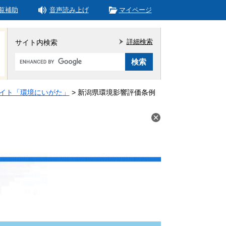
覧補助
音声読み上げ
マイページ
詳細検索
サイト内検索
Google
カ
ス
タ
イト「環境にいがた」
>
新潟県環境影響評価条例
ム
検
索