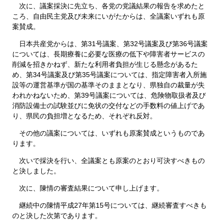
次に、議案採決に先立ち、各党の党議結果の報告を求めたと
ころ、自由民主党及び未来にいがたからは、全議案いずれも原
案賛成。
日本共産党からは、第31号議案、第32号議案及び第36号議案
については、長期療養に必要な医療の低下や障害者サービスの
削減を招きかねず、新たな利用者負担が生じる懸念があるた
め、第34号議案及び第35号議案については、指定障害者入所施
設等の運営基準が国の基準そのままとなり、県独自の裁量が失
われかねないため、第39号議案については、危険物取扱者及び
消防設備士の試験並びに免状の交付などの手数料の値上げであ
り、県民の負担増となるため、それぞれ反対。
その他の議案については、いずれも原案賛成というものであ
ります。
次いで採決を行い、全議案とも原案のとおり可決すべきもの
と決しました。
次に、陳情の審査結果について申し上げます。
継続中の陳情平成27年第15号については、継続審査すべきも
のと決した次第であります。