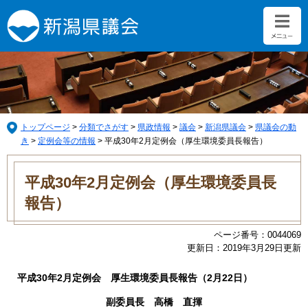
ペ
メ
ー
ニ
ジ
ュ
の
ー
先
を
頭
飛
で
ば
す。
し
て
トップページ
>
分類でさがす
>
県政情報
>
議会
>
新潟県議会
>
県議会の動
本
き
>
定例会等の情報
>
平成30年2月定例会（厚生環境委員長報告）
文
本
へ
文
平成30年2月定例会（厚生環境委員長
報告）
ページ番号：0044069
更新日：2019年3月29日更新
平成30年2月定例会 厚生環境委員長報告（2月22日）
副委員長 高橋 直揮