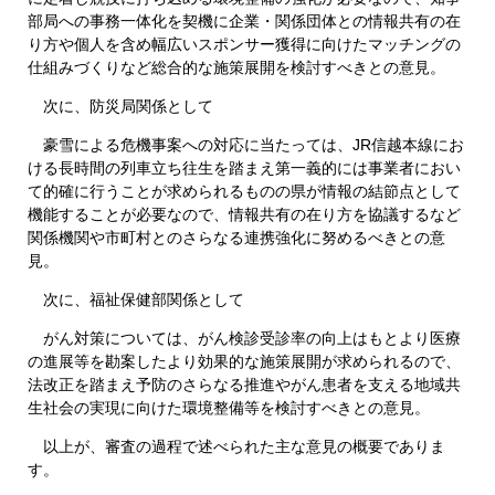
部局への事務一体化を契機に企業・関係団体との情報共有の在
り方や個人を含め幅広いスポンサー獲得に向けたマッチングの
仕組みづくりなど総合的な施策展開を検討すべきとの意見。
次に、防災局関係として
豪雪による危機事案への対応に当たっては、JR信越本線にお
ける長時間の列車立ち往生を踏まえ第一義的には事業者におい
て的確に行うことが求められるものの県が情報の結節点として
機能することが必要なので、情報共有の在り方を協議するなど
関係機関や市町村とのさらなる連携強化に努めるべきとの意
見。
次に、福祉保健部関係として
がん対策については、がん検診受診率の向上はもとより医療
の進展等を勘案したより効果的な施策展開が求められるので、
法改正を踏まえ予防のさらなる推進やがん患者を支える地域共
生社会の実現に向けた環境整備等を検討すべきとの意見。
以上が、審査の過程で述べられた主な意見の概要でありま
す。