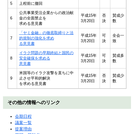
5
上程前に撤回
公共事業受注企業からの政治献
平成15年
否
賛成少
6
金の全面禁止を
3月20日
決
数
求める意見書
「ヤミ金融」の徹底取締りと法
平成15年
可
全会一
7
的規制の強化を求め
3月20日
決
致
る意見書
イラク問題の早期終結と国民の
平成15年
可
賛成多
8
安全確保を求める
3月20日
決
数
意見書
米国等のイラク攻撃を直ちに中
平成15年
否
賛成少
9
止させ平和的解決
3月20日
決
数
を求める意見書
その他の情報へのリンク
会期日程
議案一覧
提案理由