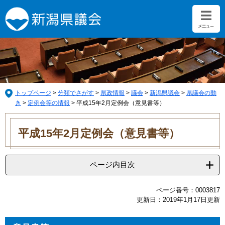
ペ
メ
ー
ニ
ジ
ュ
の
ー
先
を
頭
飛
で
ば
す。
し
て
トップページ
>
分類でさがす
>
県政情報
>
議会
>
新潟県議会
>
県議会の動
本
き
>
定例会等の情報
>
平成15年2月定例会（意見書等）
文
本
へ
文
平成15年2月定例会（意見書等）
ページ内目次
ページ番号：0003817
更新日：2019年1月17日更新