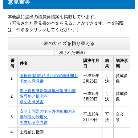
意見書等
本会議に提出の議員発議案を掲載しています。
（可決された意見書の本文を見ることができます。本文閲覧
は、件名をクリックしてください。）
表のサイズを切り替える
（上程された発議）
番
議決年月
結
議決形
件名
号
日
果
態
医療費3割自己負担の実施延期を
平成15年
可
賛成多
1
求める意見書
2月28日
決
数
海上自衛隊新潟基地分遣隊の部
平成15年
可
賛成多
2
隊昇格と拡充を
3月20日
決
数
求める意見書
安全上問題のある外国船舶の入
平成15年
可
全会一
3
港制限の制度化
3月20日
決
致
を求める意見書
4
上程前に撤回