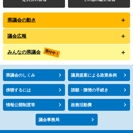
県議会の動き
議会広報
受付中！
みんなの県議会
県議会のしくみ
議員提案による政策条例
傍聴するには
請願・陳情の手続き
情報公開制度等
政務活動費
議会事務局