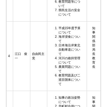
教育問題等につ
いて
県民生活の安全
について
平成15年度予算
知
について
事
海岸浸食につい
関
て
係
日本海沿岸東北
部
自動車道につい
局
江口 俊
自由民主
て
長
4
一
党
河川の維持管理
教
について
育
農業問題につい
長
て
教育問題及び二
巡目国体につい
て
知事の政治姿勢
知
について
事
市町村合併につ
関