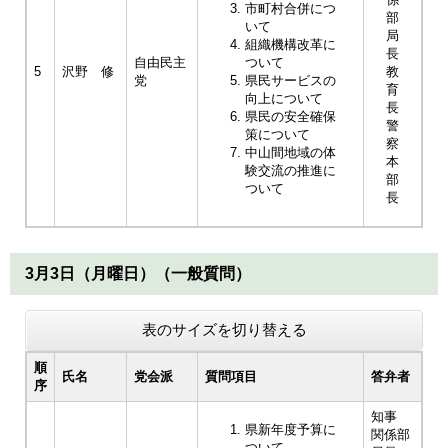
市町村合併につ
部
いて
局
組織機構改革に
長
自由民主
ついて
5
沢野 修
教
党
県民サービスの
育
向上について
長
県民の安全確保
警
策について
察
中山間地域の体
本
験交流の推進に
部
ついて
長
3月3日（月曜日）（一般質問）
表のサイズを切り替える
順
氏名
党会派
質問項目
答弁者
序
知事
県新年度予算に
関係部
ついて