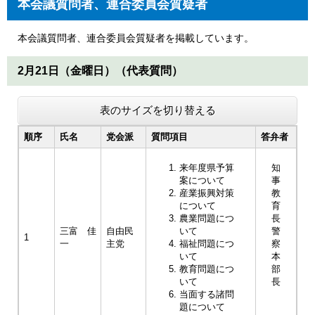
本会議質問者、連合委員会質疑者
本会議質問者、連合委員会質疑者を掲載しています。
2月21日（金曜日）（代表質問）
表のサイズを切り替える
順序
氏名
党会派
質問項目
答弁者
来年度県予算
知
案について
事
産業振興対策
教
について
育
農業問題につ
長
三富 佳
自由民
いて
警
1
一
主党
福祉問題につ
察
いて
本
教育問題につ
部
いて
長
当面する諸問
題について