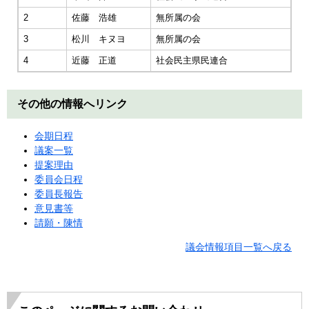
2
佐藤 浩雄
無所属の会
3
松川 キヌヨ
無所属の会
4
近藤 正道
社会民主県民連合
その他の情報へリンク
会期日程
議案一覧
提案理由
委員会日程
委員長報告
意見書等
請願・陳情
議会情報項目一覧へ戻る