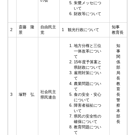
の会
朱鷺メッセにつ
いて
財政等について
斎藤 隆
自由民主
知事
2
1 観光行政について
景
党
教育長
地方分権と三位
知
一体改革につい
事
て
関
15年度予算案と
係
県財政について
部
雇用対策につい
局
て
長
農業問題につい
教
て
育
社会民主
3
塚野 弘
食の安全・安心
長
県民連合
について
警
障害者福祉につ
察
いて
本
県民の安全性の
部
確保について
長
教育問題につい
て