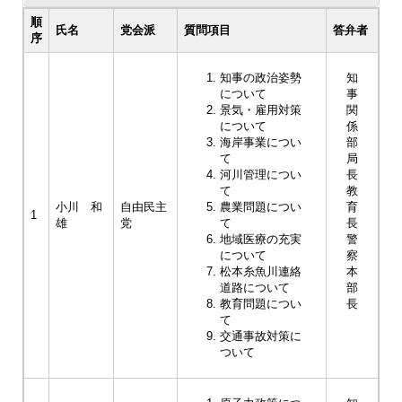
順
氏名
党会派
質問項目
答弁者
序
知事の政治姿勢
知
について
事
景気・雇用対策
関
について
係
海岸事業につい
部
て
局
河川管理につい
長
て
教
小川 和
自由民主
農業問題につい
育
1
雄
党
て
長
地域医療の充実
警
について
察
松本糸魚川連絡
本
道路について
部
教育問題につい
長
て
交通事故対策に
ついて