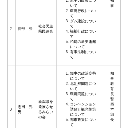
原子力政策につ
知
いて
事
環境行政につい
て
ダム建設につい
社会民主
て
2
長部 登
県民連合
福祉行政につい
て
柏崎の新美術館
について
有事法制につい
て
知事の政治姿勢
知
について
事
北朝鮮問題につ
教
いて
育
環境問題につい
長
て
警
新潟県を
コンベンション
察
志田 邦
発展させ
3
誘致と観光施策
本
男
るみらい
について
部
の会
都市政策につい
長
て