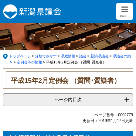
ペ
メ
ー
ニ
ジ
ュ
の
ー
先
を
頭
飛
で
ば
す。
し
て
トップページ
>
分類でさがす
>
県政情報
>
議会
>
新潟県議会
>
県議会の動
本
き
>
定例会等の情報
>
平成15年2月定例会 （質問･質疑者）
文
本
へ
文
平成15年2月定例会 （質問･質疑者）
ページ内目次
ページ番号：0002779
更新日：2019年1月17日更新