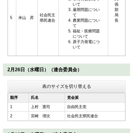
いて
係
雇用問題につい
部
社会民主
て
局
5
米山 昇
県民連合
農業問題につい
長
て
福祉・医療問題
について
原子力発電につ
いて
2月26日（水曜日）（連合委員会）
表のサイズを切り替える
順序
氏名
党会派
1
上村 憲司
自由民主党
2
宮崎 増次
社会民主県民連合