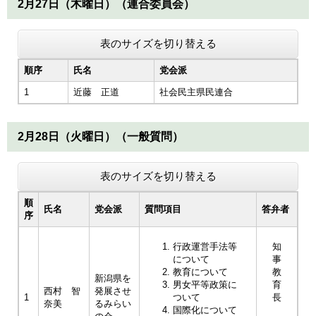
2月27日（木曜日）（連合委員会）
表のサイズを切り替える
順序
氏名
党会派
1
近藤 正道
社会民主県民連合
2月28日（火曜日）（一般質問）
表のサイズを切り替える
順
氏名
党会派
質問項目
答弁者
序
行政運営手法等
知
について
事
教育について
教
新潟県を
男女平等政策に
育
西村 智
発展させ
1
ついて
長
奈美
るみらい
国際化について