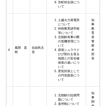
市町村合併につ
いて
上越火力発電所
知
について
事
特殊教育諸学校
教
等について
育
北朝鮮有事の際
長
の危機管理につ
警
いて
察
風間 直
自由民主
4
原発シュラウド
本
樹
党
ひび割れを巡る
部
他国との安全確
長
保策の違いにつ
いて
景気対策として
の円安政策につ
いて
知
北朝鮮の拉致問
事
題について
関
道州制について
係