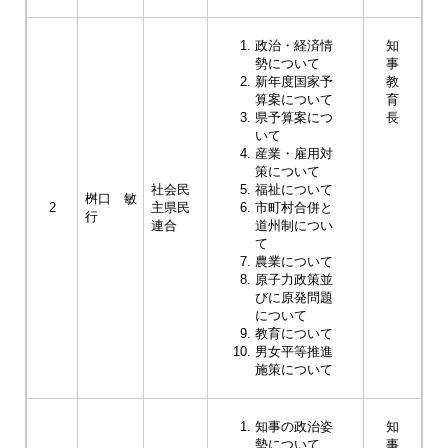
政治・経済情
知
勢について
事
新年度国家予
教
算案について
育
県予算案につ
長
いて
産業・雇用対
策について
社会民
福祉について
桝口 敏
2
主県民
市町村合併と
行
連合
道州制につい
て
農業について
原子力政策並
びに原発問題
について
教育について
男女平等推進
施策について
知事の政治姿
知
勢について
事