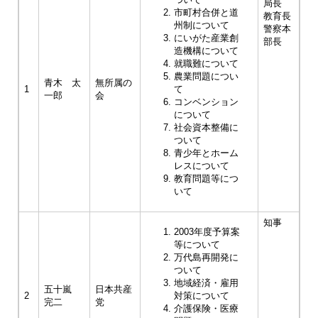
局長
市町村合併と道
教育長
州制について
警察本
にいがた産業創
部長
造機構について
就職難について
農業問題につい
青木 太
無所属の
1
て
一郎
会
コンベンション
について
社会資本整備に
ついて
青少年とホーム
レスについて
教育問題等につ
いて
知事
2003年度予算案
等について
万代島再開発に
ついて
地域経済・雇用
五十嵐
日本共産
2
対策について
完二
党
介護保険・医療