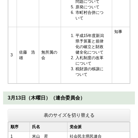
問題について
原発について
市町村合併につ
いて
知事
平成15年度新潟
県予算案と規律
化の確立と財政
佐藤 浩
無所属の
健全化について
3
雄
会
入札制度の改革
について
税財源の移譲に
ついて
3月13日（木曜日）（連合委員会）
表のサイズを切り替える
順序
氏名
党会派
1
米山 昇
社会民主県民連合