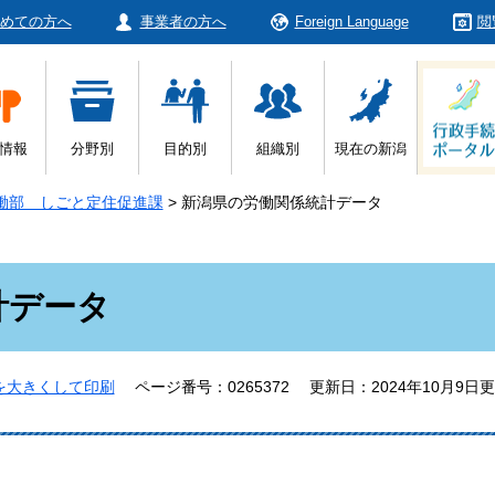
めての方へ
事業者の方へ
Foreign Language
閲
情報
分野別
目的別
組織別
現在の新潟
働部 しごと定住促進課
>
新潟県の労働関係統計データ
計データ
を大きくして印刷
ページ番号：0265372
更新日：2024年10月9日