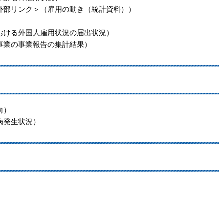
外部リンク＞
（雇用の動き（統計資料））
）
おける外国人雇用状況の届出状況）
事業の事業報告の集計結果）
向）
病発生状況）
）