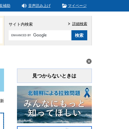
覧補助
音声読み上げ
マイページ
詳細検索
サイト内検索
Google
カ
ス
タ
ム
検
索
見つからないときは
更新