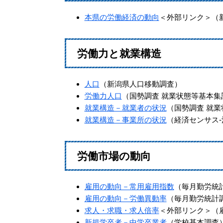
本県の労働経済の動向
＜外部リンク＞
（
労働力と就業構造
人口
（新潟県人口移動調査）
労働力人口
（国勢調査 就業状態等基本集
就業構造－就業者の状況
（国勢調査 就
就業構造－事業所の状況
（経済センサス-
労働市場の動向
雇用の動向－常用雇用指数
（毎月勤労統
雇用の動向－労働異動率
（毎月勤労統計
求人・求職・求人倍率
＜外部リンク＞
（
新規学卒者－中学卒業者
（学校基本調査