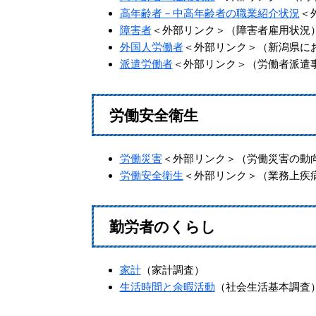
高年齢者－中高年齢者の職業紹介状況
＜
障害者
＜外部リンク＞
（障害者雇用状況
外国人労働者
＜外部リンク＞
（新潟県に
派遣労働者
＜外部リンク＞
（労働者派遣
労働安全衛生
労働災害
＜外部リンク＞
（労働災害の動
労働安全衛生
＜外部リンク＞
（業務上疾
勤労者のくらし
家計
（家計調査）
生活時間と余暇活動
（社会生活基本調査