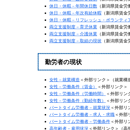
休日・休暇－年間休日数
（新潟県賃金労
休日・休暇－年次有給休暇
（新潟県賃金
休日・休暇－リフレッシュ・ボランティ
両立支援制度－育児休業
（新潟県賃金労
両立支援制度－介護休業
（新潟県賃金労
両立支援制度－取組の現状
（新潟県賃金
勤労者の現状
女性－就業構造
＜外部リンク＞
（就業構
女性－労働条件（賃金）
＜外部リンク＞
女性－労働条件（労働時間）
＜外部リン
女性－労働条件（勤続年数）
＜外部リン
パートタイム労働者－就業状況
＜外部リ
パートタイム労働者－求人・求職
＜外部
パートタイム労働者－労働条件
＜外部リ
高年齢者－雇用状況
＜外部リンク＞
（高