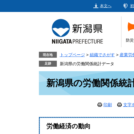
ペ
メ
本文へ
初
ー
ニ
ジ
ュ
の
ー
先
を
頭
飛
防災
で
ば
す。
し
トップページ
>
組織でさがす
>
産業労
現在地
て
新潟県の労働関係統計データ
本
本
文
新潟県の労働関係統
文
へ
印刷
文字
労働経済の動向