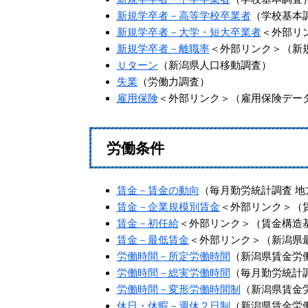
新規学卒者－高等学校卒業者
（学校基本
新規学卒者－大学・短大卒業者
＜外部リ
新規学卒者－離職率
＜外部リンク＞
（新
Ｕターン
（新潟県人口移動調査）
失業
（労働力調査）
雇用保険
＜外部リンク＞
（雇用保険デー
労働条件
賃金－賃金の動向
（毎月勤労統計調査 地
賃金－企業規模別賃金
＜外部リンク＞
（
賃金－初任給
＜外部リンク＞
（賃金構造
賃金－最低賃金
＜外部リンク＞
（新潟県
労働時間－所定労働時間
（新潟県賃金労
労働時間－総実労働時間
（毎月勤労統計
労働時間－変形労働時間制
（新潟県賃金
休日・休暇－週休２日制
（新潟県賃金労