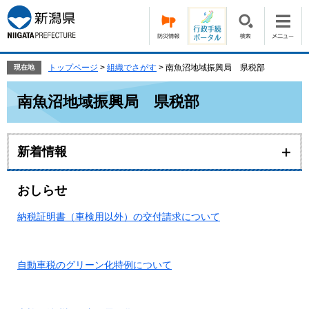
ペ
メ
ー
ニ
ジ
ュ
の
ー
先
を
トップページ
>
組織でさがす
>
南魚沼地域振興局 県税部
現在地
頭
飛
本
で
ば
南魚沼地域振興局 県税部
文
す。
し
て
本
新着情報
文
へ
おしらせ
納税証明書（車検用以外）の交付請求について
自動車税のグリーン化特例について