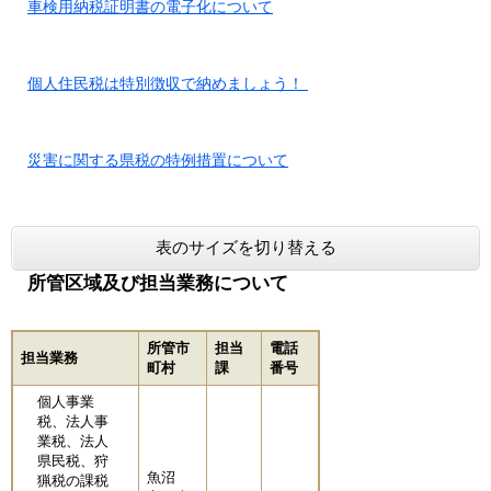
車検用納税証明書の電子化について
個人住民税は特別徴収で納めましょう！
災害に関する県税の特例措置について
表のサイズを切り替える
所管区域及び担当業務について
所管市
担当
電話
担当業務
町村
課
番号
個人事業
税、法人事
業税、法人
県民税、狩
魚沼
猟税の課税