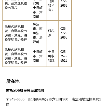
（間
772-
税、産業廃棄物
沢町、
税担
2663
税の課税
十日町
当）
市、津
南町
魚沼
県税の納税相
市、南
025-
談、自動車税の
収税
魚沼
772-
課税・減免、納
課
市、湯
2665
税証明書の発行
沢町
県税の納税相
十日町
十日
025-
談、自動車税の
市、津
町収
757-
課税・減免、納
南町
税課
5513
税証明書の発行
所在地
南魚沼地域振興局県税部
〒949-6680 新潟県南魚沼市六日町960 南魚沼地域振興局1
階