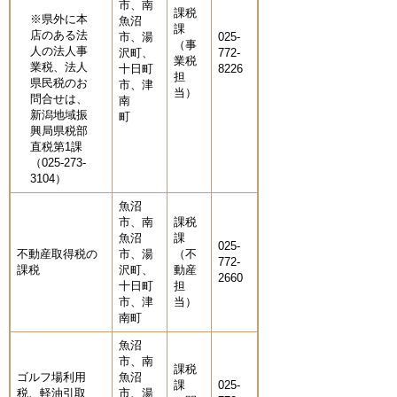
市、南
課税
※県外に本
魚沼
課
店のある法
市、湯
025-
（事
人の法人事
沢町、
772-
業税
業税、法人
十日町
8226
担
県民税のお
市、津
当）
問合せは、
南
新潟地域振
町
興局県税部
直税第1課
（025-273-
3104）
魚沼
市、南
課税
魚沼
課
025-
不動産取得税の
市、湯
（不
772-
課税
沢町、
動産
2660
十日町
担
市、津
当）
南町
魚沼
市、南
課税
ゴルフ場利用
魚沼
課
025-
税、軽油引取
市、湯