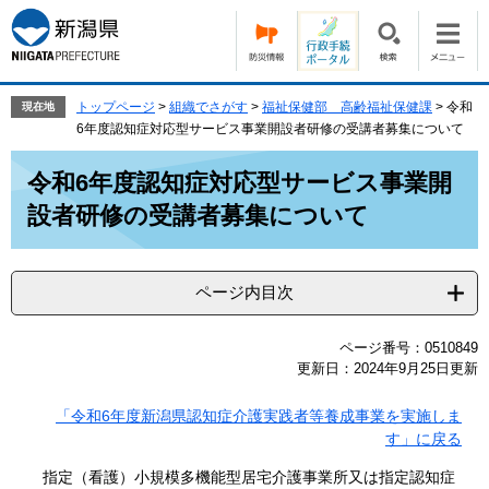
ペ
メ
ー
ニ
ジ
ュ
の
ー
先
を
トップページ
>
組織でさがす
>
福祉保健部 高齢福祉保健課
>
令和
現在地
頭
飛
6年度認知症対応型サービス事業開設者研修の受講者募集について
で
ば
本
す。
し
令和6年度認知症対応型サービス事業開
文
て
設者研修の受講者募集について
本
文
へ
ページ内目次
ページ番号：0510849
更新日：2024年9月25日更新
「令和6年度新潟県認知症介護実践者等養成事業を実施しま
す」に戻る
指定（看護）小規模多機能型居宅介護事業所又は指定認知症