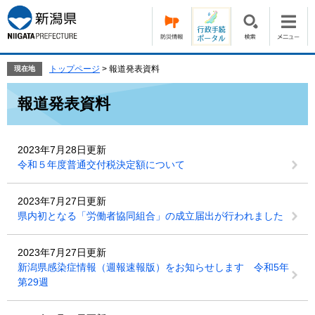
ペ
メ
ー
ニ
ジ
ュ
の
ー
先
を
トップページ
>
報道発表資料
現在地
頭
飛
本
で
ば
報道発表資料
文
す。
し
て
本
2023年7月28日更新
文
令和５年度普通交付税決定額について
へ
2023年7月27日更新
県内初となる「労働者協同組合」の成立届出が行われました
2023年7月27日更新
新潟県感染症情報（週報速報版）をお知らせします 令和5年
第29週