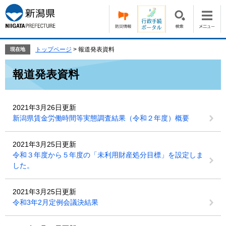
ペ
メ
ー
ニ
ジ
ュ
の
ー
先
を
トップページ
>
報道発表資料
現在地
頭
飛
本
で
ば
報道発表資料
文
す。
し
て
本
2021年3月26日更新
文
新潟県賃金労働時間等実態調査結果（令和２年度）概要
へ
2021年3月25日更新
令和３年度から５年度の「未利用財産処分目標」を設定しま
した。
2021年3月25日更新
令和3年2月定例会議決結果