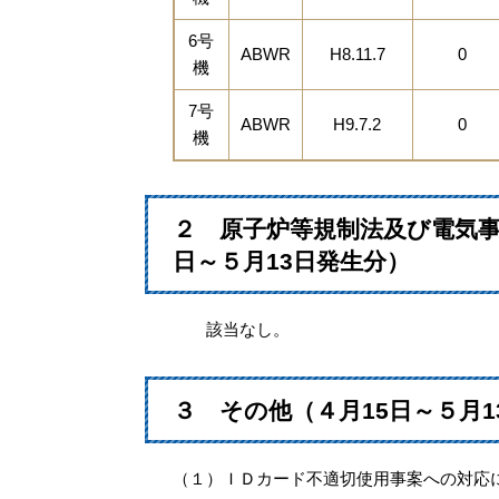
6号
ABWR
H8.11.7
0
機
7号
ABWR
H9.7.2
0
機
２ 原子炉等規制法及び電気事
日～５月13日発生分）
該当なし。
３ その他（４月15日～５月1
（１）ＩＤカード不適切使用事案への対応