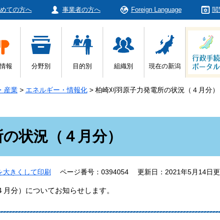
めての方へ
事業者の方へ
Foreign Language
閲
情報
分野別
目的別
組織別
現在の新潟
・産業
>
エネルギー・情報化
>
柏崎刈羽原子力発電所の状況（４月分）
）
所の状況（４月分）
を大きくして印刷
ページ番号：0394054
更新日：2021年5月14日
月分）についてお知らせします。