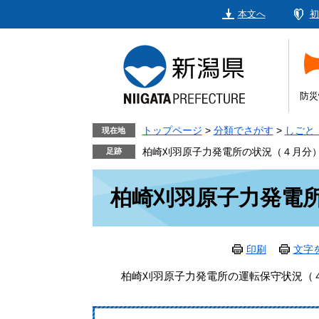
ペ
メ
本文へ
初
ー
ニ
ジ
ュ
の
ー
先
を
頭
飛
防災
で
ば
す。
し
トップページ
>
分類でさがす
>
しごと
現在地
て
柏崎刈羽原子力発電所の状況（４月分
本
本
文
柏崎刈羽原子力発電
文
へ
印刷
文字
柏崎刈羽原子力発電所の運転保守状況（４