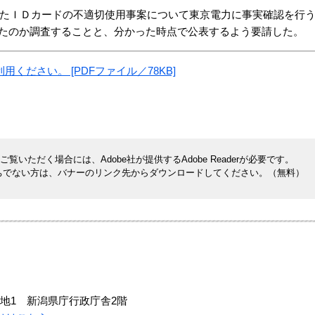
したＩＤカードの不適切使用事案について東京電力に事実確認を行
たのか調査することと、分かった時点で公表するよう要請した。
ださい。 [PDFファイル／78KB]
覧いただく場合には、Adobe社が提供するAdobe Readerが必要です。
rをお持ちでない方は、バナーのリンク先からダウンロードしてください。（無料）
地1 新潟県庁行政庁舎2階