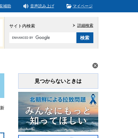
覧補助
音声読み上げ
マイページ
詳細検索
サイト内検索
Google
カ
ス
タ
ム
検
索
見つからないときは
更新