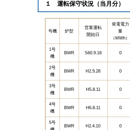
１ 運転保守状況（当月分）
発電電力
営業運転
号機
炉型
量
開始日
（MWh）
1号
BWR
S60.9.18
0
機
2号
BWR
H2.9.28
0
機
3号
BWR
H5.8.11
0
機
4号
BWR
H6.8.11
0
機
5号
BWR
H2.4.10
0
機