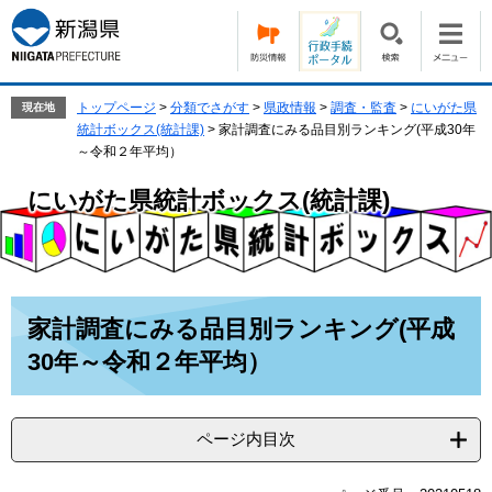
ペ
メ
ー
ニ
ジ
ュ
の
ー
先
を
トップページ
>
分類でさがす
>
県政情報
>
調査・監査
>
にいがた県
現在地
頭
飛
統計ボックス(統計課)
>
家計調査にみる品目別ランキング(平成30年
で
ば
～令和２年平均）
す。
し
にいがた県統計ボックス(統計課)
て
本
文
へ
本
家計調査にみる品目別ランキング(平成
文
30年～令和２年平均）
ページ内目次