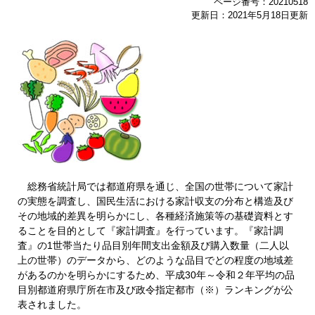
ページ番号：20210518
更新日：2021年5月18日更新
総務省統計局では都道府県を通じ、全国の世帯について家計
の実態を調査し、国民生活における家計収支の分布と構造及び
その地域的差異を明らかにし、各種経済施策等の基礎資料とす
ることを目的として『家計調査』を行っています。『家計調
査』の1世帯当たり品目別年間支出金額及び購入数量（二人以
上の世帯）のデータから、どのような品目でどの程度の地域差
があるのかを明らかにするため、平成30年～令和２年平均の品
目別都道府県庁所在市及び政令指定都市（※）ランキングが公
表されました。