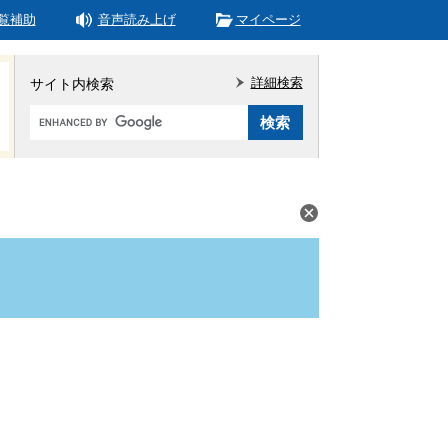
覧補助
音声読み上げ
マイページ
詳細検索
サイト内検索
Google
カ
ス
タ
ム
検
索