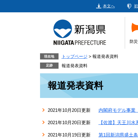
ペ
メ
本文へ
初
ー
ニ
ジ
ュ
の
ー
先
を
頭
飛
防災
で
ば
す。
し
トップページ
>
報道発表資料
現在地
て
報道発表資料
本
本
文
報道発表資料
文
へ
2021年10月20日更新
内閣府モデル事業
2021年10月20日更新
【佐渡】天王川水
2021年10月19日更新
第1回新潟県盛土