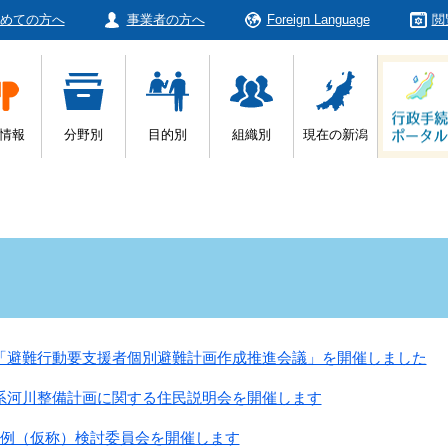
めての方へ
事業者の方へ
Foreign Language
閲
情報
分野別
目的別
組織別
現在の新潟
「避難行動要支援者個別避難計画作成推進会議」を開催しました
系河川整備計画に関する住民説明会を開催します
条例（仮称）検討委員会を開催します