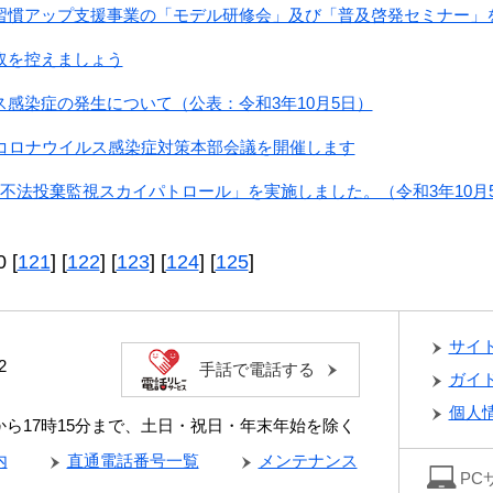
習慣アップ支援事業の「モデル研修会」及び「普及啓発セミナー」
取を控えましょう
感染症の発生について（公表：令和3年10月5日）
型コロナウイルス感染症対策本部会議を開催します
不法投棄監視スカイパトロール」を実施しました。（令和3年10月
0 [
121
] [
122
] [
123
] [
124
] [
125
]
サイ
2
手話で電話する
ガイ
個人
分から17時15分まで、土日・祝日・年末年始を除く
内
直通電話番号一覧
メンテナンス
PC