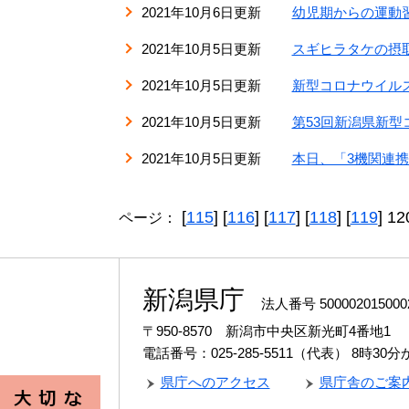
2021年10月6日更新
幼児期からの運動
2021年10月5日更新
スギヒラタケの摂
2021年10月5日更新
新型コロナウイルス
2021年10月5日更新
第53回新潟県新
2021年10月5日更新
本日、「3機関連携
[
115
] [
116
] [
117
] [
118
] [
119
] 12
ページ：
新潟県庁
法人番号 500002015000
〒950-8570 新潟市中央区新光町4番地1
電話番号：025-285-5511（代表）
8時30
県庁へのアクセス
県庁舎のご案