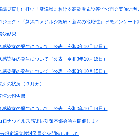
基準見直しに伴い「新潟県における高齢者施設等での面会実施の考
ロジェクト「新潟コメジルシ総研・新潟の地域性」県民アンケート
議決結果
感染症の発生について（公表：令和3年10月17日）
感染症の発生について（公表：令和3年10月16日）
感染症の発生について（公表：令和3年10月15日）
電所の状況（９月分）
苦情の報告書
感染症の発生について（公表：令和3年10月14日）
型コロナウイルス感染症対策本部会議を開催します
被害想定調査検討委員会を開催しました