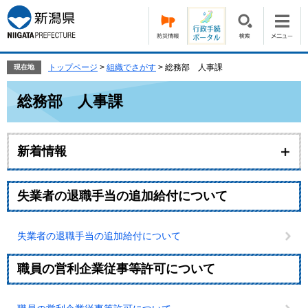
ペ
メ
ー
ニ
ジ
ュ
の
ー
先
を
トップページ
>
組織でさがす
>
総務部 人事課
現在地
頭
飛
本
で
ば
総務部 人事課
文
す。
し
て
本
新着情報
文
へ
失業者の退職手当の追加給付について
失業者の退職手当の追加給付について
職員の営利企業従事等許可について