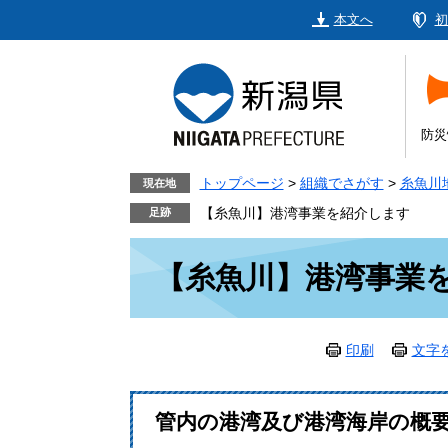
ペ
メ
本文へ
初
ー
ニ
ジ
ュ
の
ー
先
を
頭
飛
防災
で
ば
す。
し
トップページ
>
組織でさがす
>
糸魚川
現在地
て
【糸魚川】港湾事業を紹介します
本
本
文
【糸魚川】港湾事業
文
へ
印刷
文字
管内の港湾及び港湾海岸の概