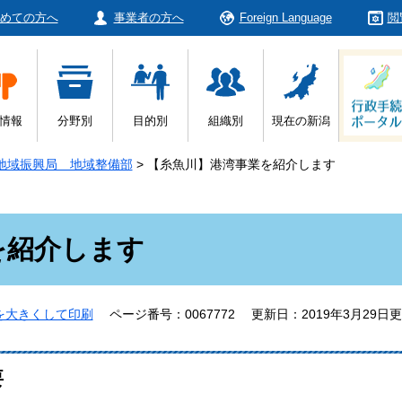
めての方へ
事業者の方へ
Foreign Language
閲
情報
分野別
目的別
組織別
現在の新潟
地域振興局 地域整備部
>
【糸魚川】港湾事業を紹介します
を紹介します
を大きくして印刷
ページ番号：0067772
更新日：2019年3月29日
要