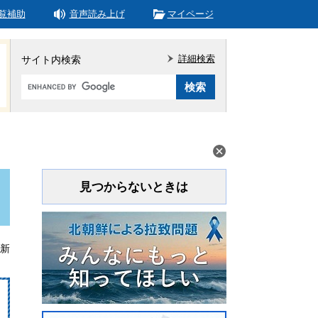
覧補助
音声読み上げ
マイページ
詳細検索
サイト内検索
Google
カ
ス
タ
ム
検
索
見つからないときは
更新