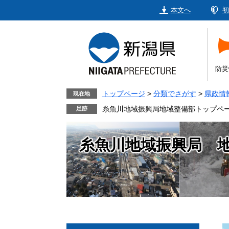
ペ
メ
本文へ
初
ー
ニ
ジ
ュ
の
ー
先
を
頭
飛
防災
で
ば
す。
し
トップページ
>
分類でさがす
>
県政情
現在地
て
糸魚川地域振興局地域整備部トップペ
本
文
糸魚川地域振興局 
へ