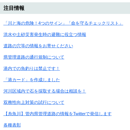
注目情報
「川と海の危険！4つのサイン」「命を守るチェックリスト」
洪水や土砂災害発生時の避難に役立つ情報
道路の穴等の情報をお寄せください
県管理道路の通行規制について
港内での魚釣りは禁止です！
「港カード」を作成しました
河川区域内で石を採取する場合は相談を！
双務性向上対策の試行について
【糸魚川】管内県管理道路の情報をTwitterで発信します
各種表彰