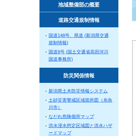
地域整備部の概要
道路交通規制情報
国道148号、県道 (新潟県交通
規制情報)
国道8号 (国土交通省高田河川
国道事務所)
防災関係情報
新潟県土木防災情報システム
土砂災害警戒区域箇所図（糸魚
川市）
なだれ危険個所マップ
洪水浸水想定区域図と洪水ハザ
ードマップ