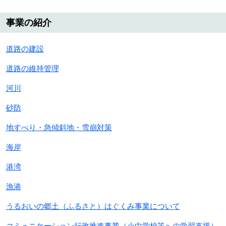
事業の紹介
道路の建設
道路の維持管理
河川
砂防
地すべり・急傾斜地・雪崩対策
海岸
港湾
漁港
うるおいの郷土（ふるさと）はぐくみ事業について
コミュニケーション行政推進事業（小中学校等への学習支援）