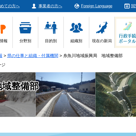
めての方へ
事業者の方へ
Foreign Language
閲
情報
分野別
目的別
組織別
現在の新潟
報
>
県の仕事と組織・付属機関
>
糸魚川地域振興局 地域整備部
ージ
地域整備部