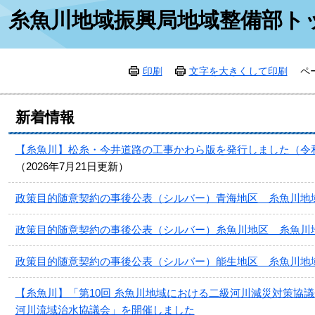
本
糸魚川地域振興局地域整備部ト
文
印刷
文字を大きくして印刷
ペ
新着情報
【糸魚川】松糸・今井道路の工事かわら版を発行しました（令和8
2026年7月21日更新
政策目的随意契約の事後公表（シルバー）青海地区 糸魚川地
政策目的随意契約の事後公表（シルバー）糸魚川地区 糸魚川
政策目的随意契約の事後公表（シルバー）能生地区 糸魚川地
【糸魚川】「第10回 糸魚川地域における二級河川減災対策協議
河川流域治水協議会」を開催しました