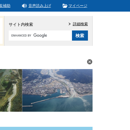
覧補助
音声読み上げ
マイページ
詳細検索
サイト内検索
Google
カ
ス
タ
ム
検
索