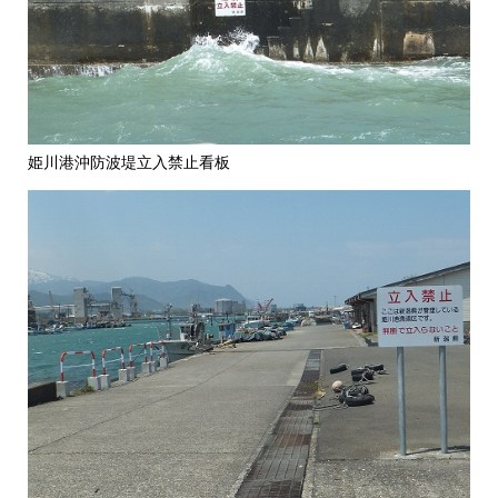
姫川港沖防波堤立入禁止看板