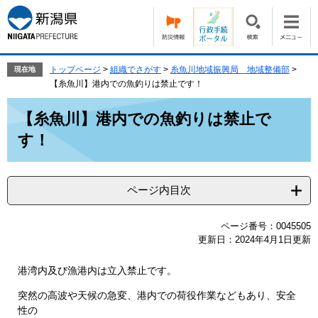
ペ
メ
ー
ニ
ジ
ュ
の
ー
先
を
トップページ
>
組織でさがす
>
糸魚川地域振興局 地域整備部
>
現在地
頭
飛
【糸魚川】港内での魚釣りは禁止です！
で
ば
本
す。
し
【糸魚川】港内での魚釣りは禁止で
文
て
す！
本
文
へ
ページ内目次
ページ番号：0045505
更新日：2024年4月1日更新
港湾内及び漁港内は立入禁止です。
突然の高波や天候の急変、港内での荷役作業などもあり、安全
性の