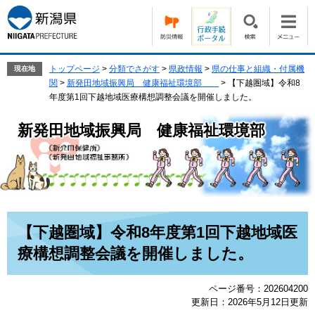
ペ
メ
ー
ニ
ジ
ュ
の
ー
先
を
トップページ
>
分類でさがす
>
県政情報
>
県の仕事と組織・付属機
現在地
頭
飛
関
>
新発田地域振興局 健康福祉環境部
>
【下越圏域】令和8
で
ば
年度第1回下越地域医療構想調整会議を開催しました。
す。
し
て
新発田地域振興局 健康福祉環境部
本
文
へ
本
【下越圏域】令和8年度第1回下越地域医
文
療構想調整会議を開催しました。
ページ番号：202604200
更新日：2026年5月12日更新