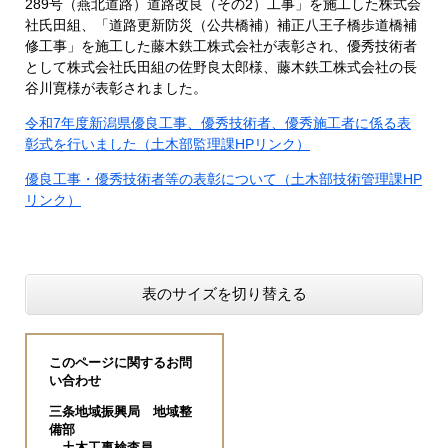
289号（燕北道路）道路改良（その2）工事」を施工した株式会
社氏田組、「道路更新防災（公共橋補）補正八王子橋歩道橋補
修工事」を施工した藤木鉄工株式会社が表彰され、優秀技術者
として株式会社氏田組の佐野良太郎様、藤木鉄工株式会社の長
谷川寛様が表彰されました。
令和7年度新潟県優良工事、優秀技術者、優秀施工者に係る表
彰式を行いました（土木部監理課HPリンク）
優良工事・優秀技術者等の表彰について（土木部技術管理課HP
リンク）
表のサイズを切り替える
このページに関するお問
い合わせ
三条地域振興局 地域整
備部
土木工事検査員