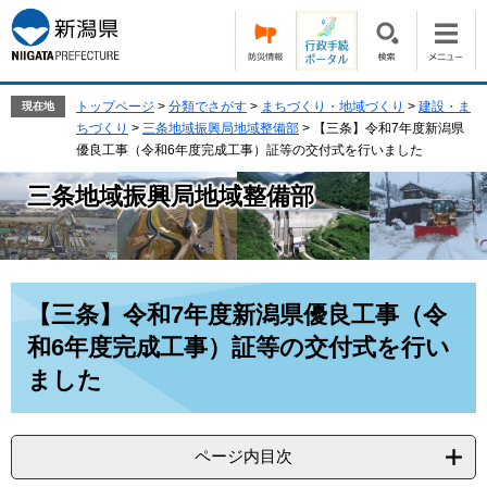
ペ
メ
ー
ニ
ジ
ュ
の
ー
先
を
トップページ
>
分類でさがす
>
まちづくり・地域づくり
>
建設・ま
現在地
頭
飛
ちづくり
>
三条地域振興局地域整備部
>
【三条】令和7年度新潟県
で
ば
優良工事（令和6年度完成工事）証等の交付式を行いました
す。
し
三条地域振興局地域整備部
て
本
文
へ
本
【三条】令和7年度新潟県優良工事（令
文
和6年度完成工事）証等の交付式を行い
ました
ページ内目次