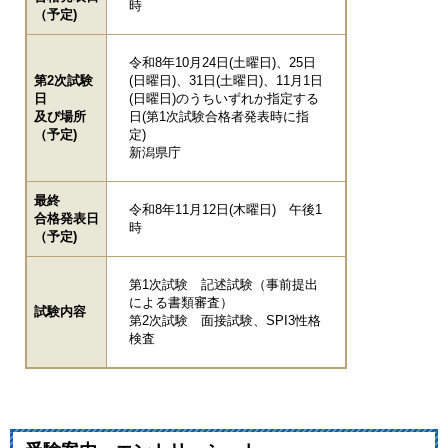
時
（予定)
令和8年10月24日(土曜日)、25日
第2次試験
(日曜日)、31日(土曜日)、11月1日
日
(日曜日)のうちいずれか指定する
及び場所
日(第1次試験合格者発表時に指
（予定)
定)
新潟県庁
最終
令和8年11月12日(木曜日) 午後1
合格発表日
時
（予定)
第1次試験 記述試験（事前提出
による書類審査）
試験内容
第2次試験 面接試験、SPI3性格
検査