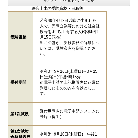
総合土木の受験資格・日程等
昭和40年4月2日以降に生まれた
人で、民間企業等における社会経
験等を3年以上有する人(令和8年8
受験資格
月15日現在)
※このほか、受験資格の詳細につ
いては、受験案内を御覧くださ
い。
令和8年5月16日(土曜日)～8月15
日(土曜日)午後5時15分
受付期間
​※電子申請で上記期間内に正常に
到達したもののみを有効としま
す。
受付期間内に電子申請システムに
第1次試験
登録（提出）
第1次試験
令和8年9月10日(木曜日) 午後1
合格発表日