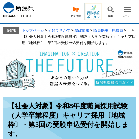
ペ
メ
ー
ニ
ジ
ュ
の
ー
先
を
トップページ
>
分類でさがす
>
県政情報
>
職員採用・県職員
>
>
現在地
頭
飛
【社会人対象】令和8年度職員採用試験（大学卒業程度）キャリア採
で
ば
用〔地域枠〕・第3回の受験申込受付を開始します。
す。
し
て
本
文
へ
本
【社会人対象】令和8年度職員採用試験
文
（大学卒業程度）キャリア採用〔地域
枠〕・第3回の受験申込受付を開始しま
す。