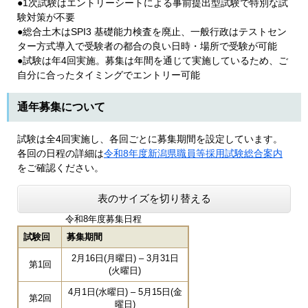
●1次試験はエントリーシートによる事前提出型試験で特別な試
験対策が不要
●総合土木はSPI3 基礎能力検査を廃止、一般行政はテストセン
ター方式導入で受験者の都合の良い日時・場所で受験が可能
●試験は年4回実施。募集は年間を通じて実施しているため、ご
自分に合ったタイミングでエントリー可能
通年募集について
試験は全4回実施し、各回ごとに募集期間を設定しています。
各回の日程の詳細は
令和8年度新潟県職員等採用試験総合案内
をご確認ください。
表のサイズを切り替える
令和8年度募集日程
試験回
募集期間
2月16日(月曜日) – 3月31日
第1回
(火曜日)
4月1日(水曜日) – 5月15日(金
第2回
曜日)