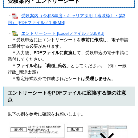
受験案内・エントリーシート
・
受験案内（令和8年度：キャリア採用〔地域枠〕・第3
回） [PDFファイル／1.95MB]
・
エントリーシート [Excelファイル／335KB]
＊受験申込にはエントリーシートを
事前に作成
し、電子申請
に添付する必要があります。
＊入力後、
PDFファイルに変換
して、受験申込の電子申請に
添付してください。
＊
ファイル名は「職種_氏名」
としてください。（例：一般
行政_新潟太郎）
＊指定様式以外で作成されたシートは
受理しません
。
エントリーシートをPDFファイルに変換する際の注意
点
以下の例を参考に確認をお願いします。