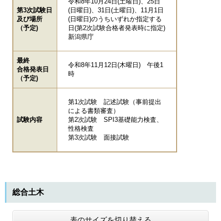
令和8年10月24日(土曜日)、25日
第3次試験日
(日曜日)、31日(土曜日)、11月1日
及び場所
(日曜日)のうちいずれか指定する
（予定)
日(第2次試験合格者発表時に指定)
新潟県庁
最終
令和8年11月12日(木曜日) 午後1
合格発表日
時
（予定)
第1次試験 記述試験（事前提出
による書類審査）
試験内容
第2次試験 SPI3基礎能力検査、
性格検査
第3次試験 面接試験
総合土木
表のサイズを切り替える