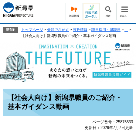
ペ
メ
ー
ニ
ジ
ュ
の
ー
先
を
トップページ
>
分類でさがす
>
県政情報
>
職員採用・県職員
>
>
現在地
頭
飛
【社会人向け】新潟県職員のご紹介・基本ガイダンス動画
で
ば
す。
し
て
本
文
へ
本
【社会人向け】新潟県職員のご紹介・
文
基本ガイダンス動画
ページ番号：25875533
更新日：2026年7月7日更新