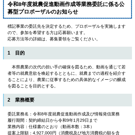
令和8年度就農促進動画作成等業務委託に係る公
募型プロポーザルのお知らせ
標記事業の委託先を決定するため、プロポーザルを実施します
ので、参加を希望する方は応募願います。
応募方法等の詳細は、募集要領をご覧ください。
1 目的
本県農業の次代の担い手の確保を図るため、動画を通じて若
者等の就農意欲を喚起するとともに、就農までの過程を紹介す
ることにより、農業に従事するための具体的なイメージの醸成
を図ることを目的とする。
2 業務概要
委託業務名：令和8年度就農促進動画作成及び情報発信業務
履行期間：契約締結日から令和9年1月29日まで
業務内容：仕様書のとおり（動画本数：3本）
提案上限額：4,927,000円（消費税及び地方消費税の額を含