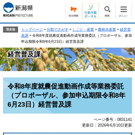
ペ
メ
ー
ニ
ジ
ュ
の
ー
先
を
トップページ
>
分類でさがす
>
しごと・産業
>
農林水産業
>
経営普
現在地
頭
飛
及課
>
令和8年度就農促進動画作成等業務委託（プロポーザル、参加
で
ば
申込期限令和8年6月23日）経営普及課
す。
し
経営普及課
て
本
文
へ
本
令和8年度就農促進動画作成等業務委託
文
（プロポーザル、参加申込期限令和8年
6月23日）経営普及課
ページ番号：0831141
更新日：2026年6月10日更新