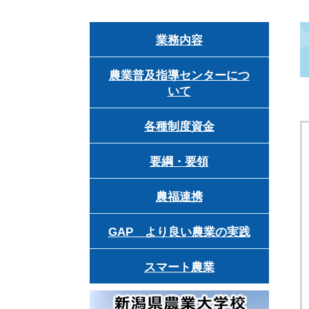
業務内容
農業普及指導センターにつ
いて
各種制度資金
要綱・要領
農福連携
GAP より良い農業の実践
スマート農業