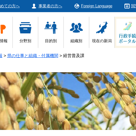
めての方へ
事業者の方へ
Foreign Language
閲
情報
分野別
目的別
組織別
現在の新潟
報
>
県の仕事と組織・付属機関
>
経営普及課