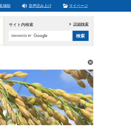
覧補助
音声読み上げ
マイページ
詳細検索
サイト内検索
Google
カ
ス
タ
ム
検
索