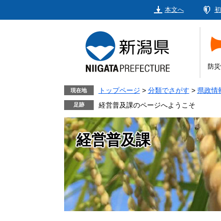
ペ
メ
本文へ
初
ー
ニ
ジ
ュ
の
ー
先
を
頭
飛
防災
で
ば
す。
し
トップページ
>
分類でさがす
>
県政情
現在地
て
経営普及課のページへようこそ
本
文
経営普及課
へ