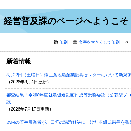
本
経営普及課のページへようこそ
文
印刷
文字を大きくして印刷
ペ
新着情報
8月22日（土曜日）燕三条地場産業振興センターにおいて新規
2026年8月4日更新
審査結果「令和8年度就農促進動画作成等業務委託（公募型プロ
課
2026年7月17日更新
県内の若手農業者が、日頃の課題解決に向けた取組成果等を発