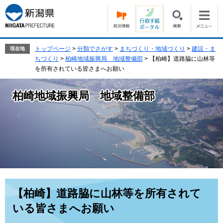
ペ
メ
ー
ニ
ジ
ュ
の
ー
先
を
トップページ
>
分類でさがす
>
まちづくり・地域づくり
>
建設・ま
現在地
頭
飛
ちづくり
>
柏崎地域振興局 地域整備部
>
【柏崎】道路脇に山林等
で
ば
を所有されている皆さまへお願い
す。
し
て
柏崎地域振興局 地域整備部
本
文
へ
本
【柏崎】道路脇に山林等を所有されて
文
いる皆さまへお願い