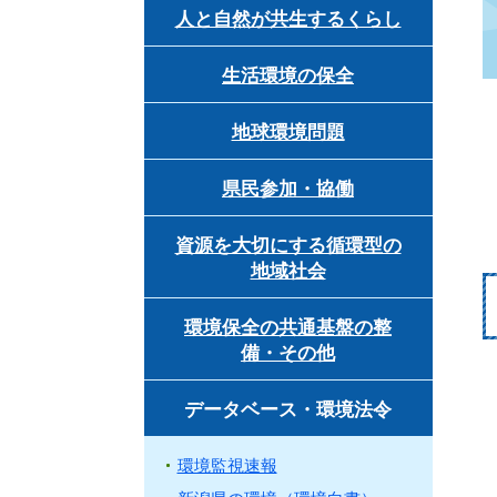
人と自然が共生するくらし
生活環境の保全
地球環境問題
県民参加・協働
資源を大切にする循環型の
地域社会
環境保全の共通基盤の整
備・その他
データベース・環境法令
環境監視速報