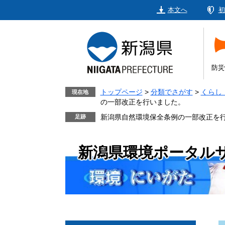
ペ
メ
本文へ
初
ー
ニ
ジ
ュ
の
ー
先
を
頭
飛
防災
で
ば
す。
し
トップページ
>
分類でさがす
>
くらし
現在地
の一部改正を行いました。
て
本
新潟県自然環境保全条例の一部改正を
文
へ
新潟県環境ポータル