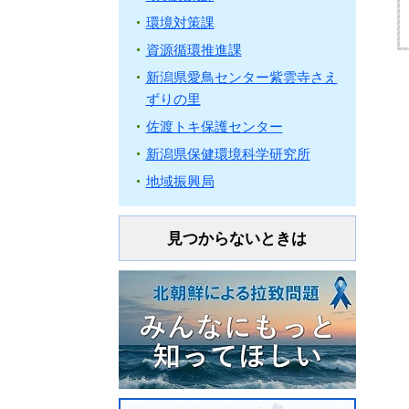
環境対策課
資源循環推進課
新潟県愛鳥センター紫雲寺さえ
ずりの里
佐渡トキ保護センター
新潟県保健環境科学研究所
地域振興局
見つからないときは