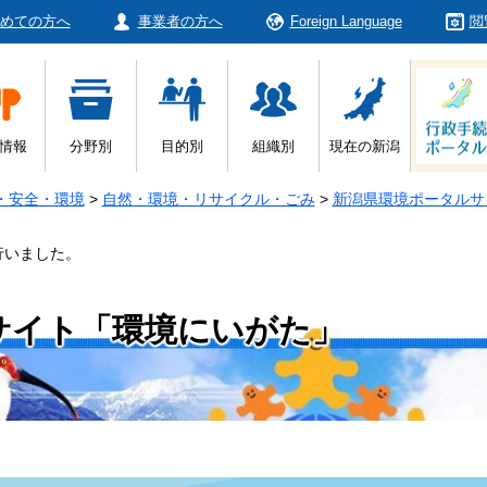
めての方へ
事業者の方へ
Foreign Language
閲
情報
分野別
目的別
組織別
現在の新潟
・安全・環境
>
自然・環境・リサイクル・ごみ
>
新潟県環境ポータルサ
行いました。
サイト「環境にいがた」