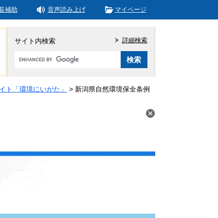
覧補助
音声読み上げ
マイページ
詳細検索
サイト内検索
Google
カ
ス
タ
イト「環境にいがた」
>
新潟県自然環境保全条例
ム
検
索