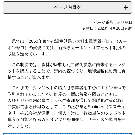
ページ内目次
ページ番号：5690930
更新日：2023年4月10日更新
県では「2050年までの温室効果ガス排出量実質ゼロ」（カー
ボンゼロ）の実現に向け、新潟県カーボン・オフセット制度の
取組を進めています。
この制度では、森林が吸収した二酸化炭素に由来するクレジ
ットを購入することで、県内の森づくり・地球温暖化対策に貢
献することが出来ます。
これまで、クレジットの購入は事業者を中心に１トン単位で
取引されていましたが、制度の一層の普及を図るとともに、一
人ひとりが県内の森づくりへの参加を通して温暖化対策の取組
に貢献できる仕組みとして、このたび県とSustineri（ススティ
ネリ）株式会社が連携し、個人向けに、数kg単位のクレジット
購入が可能となるＷＥＢアプリを開発し、サービスの運用を開
始しました。