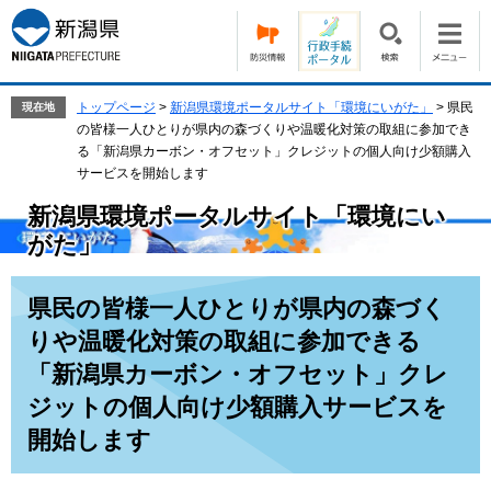
ペ
メ
ー
ニ
ジ
ュ
の
ー
先
を
トップページ
>
新潟県環境ポータルサイト「環境にいがた」
>
県民
現在地
頭
飛
の皆様一人ひとりが県内の森づくりや温暖化対策の取組に参加でき
で
ば
る「新潟県カーボン・オフセット」クレジットの個人向け少額購入
す。
し
サービスを開始します
て
新潟県環境ポータルサイト「環境にい
本
がた」
文
へ
本
県民の皆様一人ひとりが県内の森づく
文
りや温暖化対策の取組に参加できる
「新潟県カーボン・オフセット」クレ
ジットの個人向け少額購入サービスを
開始します