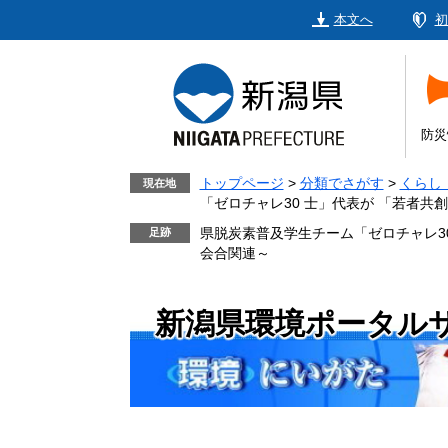
ペ
メ
本文へ
初
ー
ニ
ジ
ュ
の
ー
先
を
頭
飛
防災
で
ば
す。
し
トップページ
>
分類でさがす
>
くらし
現在地
「ゼロチャレ30 士」代表が 「若者
て
本
県脱炭素普及学生チーム「ゼロチャレ3
文
会合関連～
へ
新潟県環境ポータル