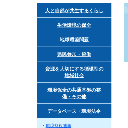
人と自然が共生するくらし
生活環境の保全
地球環境問題
県民参加・協働
資源を大切にする循環型の
地域社会
環境保全の共通基盤の整
備・その他
データベース・環境法令
環境監視速報