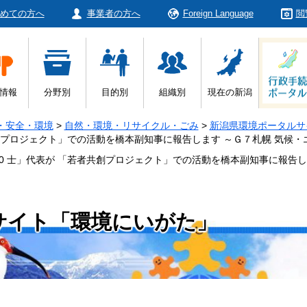
めての方へ
事業者の方へ
Foreign Language
閲
情報
分野別
目的別
組織別
現在の新潟
・安全・環境
>
自然・環境・リサイクル・ごみ
>
新潟県環境ポータルサ
共創プロジェクト」での活動を橋本副知事に報告します ～Ｇ７札幌 気候
0 士」代表が 「若者共創プロジェクト」での活動を橋本副知事に報告し
サイト「環境にいがた」