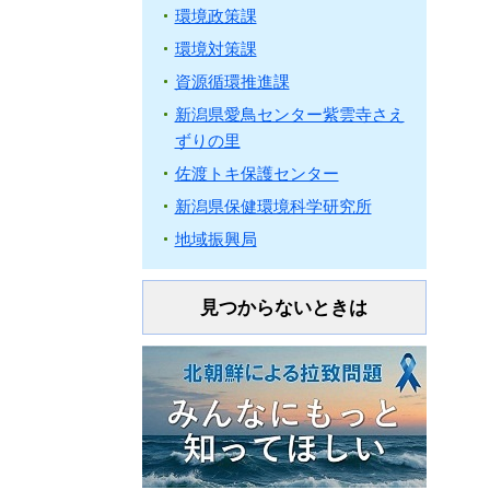
環境政策課
環境対策課
資源循環推進課
新潟県愛鳥センター紫雲寺さえ
ずりの里
佐渡トキ保護センター
新潟県保健環境科学研究所
地域振興局
見つからないときは