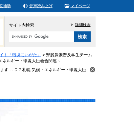
覧補助
音声読み上げ
マイページ
詳細検索
サイト内検索
Google
カ
ス
タ
イト「環境にいがた」
>
県脱炭素普及学生チーム
ム
・エネルギー・環境大臣会合関連～
検
ます ～Ｇ７札幌 気候・エネルギー・環境大臣
索