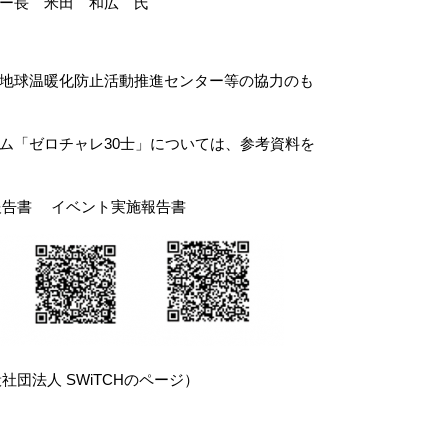
長 米田 和広 氏
地球温暖化防止活動推進センター等の協力のも
「ゼロチャレ30士」については、参考資料を
ト実施報告書
CHのページ）