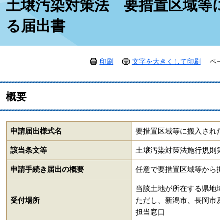
土壌汚染対策法 要措置区域等
文
る届出書
印刷
文字を大きくして印刷
ペ
概要
申請届出様式名
要措置区域等に搬入され
該当条文等
土壌汚染対策法施行規則第
申請手続き届出の概要
任意で要措置区域等から
当該土地が所在する県地
受付場所
ただし、新潟市、長岡市
担当窓口