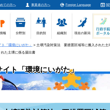
めての方へ
事業者の方へ
Foreign Language
閲
情報
分野別
目的別
組織別
現在の新潟
イト「環境にいがた」
>
土壌汚染対策法 要措置区域等に搬入された土
された土壌に係る届出書
サイト「環境にいがた」
本