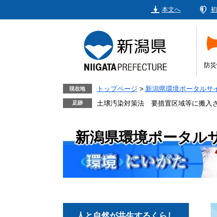
ペ
メ
本文へ
初
ー
ニ
ジ
ュ
の
ー
先
を
頭
飛
防災
で
ば
す。
し
トップページ
>
新潟県環境ポータルサ
現在地
て
土壌汚染対策法 要措置区域等に搬入
本
文
新潟県環境ポータル
へ
人と自然が共生するくらし