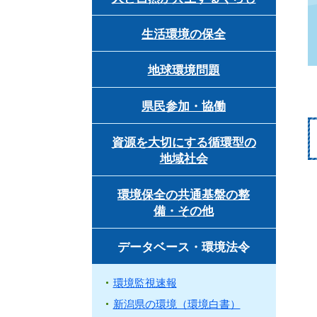
生活環境の保全
地球環境問題
県民参加・協働
資源を大切にする循環型の
地域社会
環境保全の共通基盤の整
備・その他
データベース・環境法令
環境監視速報
新潟県の環境（環境白書）