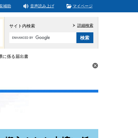
覧補助
音声読み上げ
マイページ
詳細検索
サイト内検索
Google
カ
ス
タ
壌に係る届出書
ム
検
索