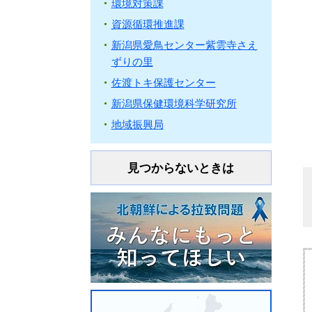
環境対策課
資源循環推進課
新潟県愛鳥センター紫雲寺さえ
ずりの里
佐渡トキ保護センター
新潟県保健環境科学研究所
地域振興局
見つからないときは