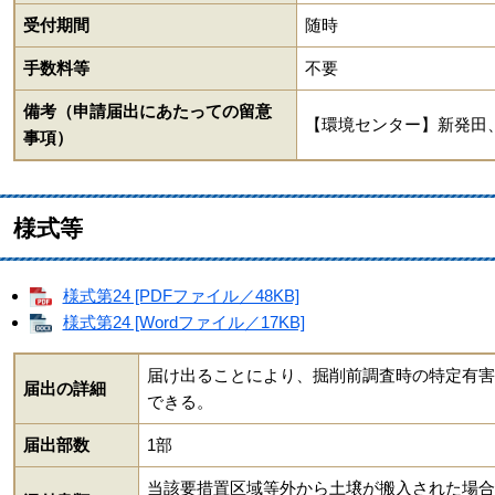
受付期間
随時
手数料等
不要
備考（申請届出にあたっての留意
【環境センター】新発田
事項）
様式等
様式第24 [PDFファイル／48KB]
様式第24 [Wordファイル／17KB]
届け出ることにより、掘削前調査時の特定有害
届出の詳細
できる。
届出部数
1部
当該要措置区域等外から土壌が搬入された場合