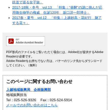
鉄道で巡る女子旅」
2017-18秋・冬号 vol.13 「特集：”発酵”の謎に挑んだ応
用微生物学の権威 生誕120年 坂口謹一郎博士」
2017春・夏号 vol.12 「特集：上越妙高・花紀行 魅了
する花々」
PDF形式のファイルをご覧いただく場合には、Adobe社が提供するAdobe
Readerが必要です。
Adobe Readerをお持ちでない方は、バナーのリンク先からダウンロード
してください。（無料）
このページに関するお問い合わせ
上越地域振興局 企画振興部
地域振興担当
Tel：025-526-9326
Fax：025-524-5914
メールでのお問い合わせはこちら