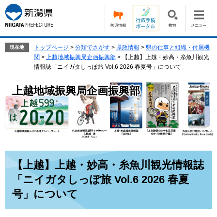
ペ
メ
ー
ニ
ジ
ュ
の
ー
先
を
トップページ
>
分類でさがす
>
県政情報
>
県の仕事と組織・付属機
現在地
頭
飛
関
>
上越地域振興局企画振興部
>
【上越】上越・妙高・糸魚川観光
で
ば
情報誌「ニイガタしっぽ旅 Vol.6 2026 春夏号」について
す。
し
て
上越地域振興局企画振興部
本
文
へ
本
【上越】上越・妙高・糸魚川観光情報誌
文
「ニイガタしっぽ旅 Vol.6 2026 春夏
号」について