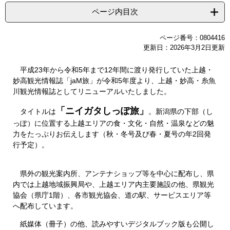
ページ内目次
ページ番号：0804416
更新日：2026年3月2日更新
平成23年から令和5年まで12年間に渡り発行していた上越・
妙高観光情報誌「jaM旅」が令和5年度より、上越・妙高・糸魚
川観光情報誌としてリニューアルいたしました。
「ニイガタしっぽ旅」
タイトルは
。新潟県の下部（し
っぽ）に位置する上越エリアの食・文化・自然・温泉などの魅
力をたっぷりお伝えします（
秋・冬号及び春・夏号の年2回発
行予定）。
県外の観光案内所、アンテナショップ等を中心に配布し、県
内では上越地域振興局や、上越エリア内主要施設の他、県観光
協会（県庁1階）、各市観光協会、道の駅、サービスエリア等
へ配布しています。
紙媒体（冊子）の他、読みやすいデジタルブック版も公開し