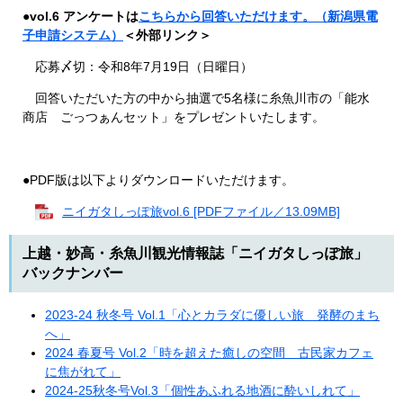
●
vol.6 アンケートは
こちらから回答いただけます。（新潟県電
子申請システム）
＜外部リンク＞
応募〆切：令和8年7月19日（日曜日）
回答いただいた方の中から抽選で5名様に糸魚川市の「能水
商店 ごっつぁんセット」をプレゼントいたします。
●PDF版は以下よりダウンロードいただけます。
ニイガタしっぽ旅vol.6 [PDFファイル／13.09MB]
上越・妙高・糸魚川観光情報誌「ニイガタしっぽ旅」
バックナンバー
2023-24 秋冬号 Vol.1「心とカラダに優しい旅 発酵のまち
へ」
2024 春夏号 Vol.2「時を超えた癒しの空間 古民家カフェ
に焦がれて」
2024-25秋冬号Vol.3「個性あふれる地酒に酔いしれて」