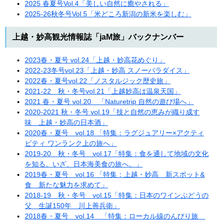
2025 春夏号Vol.4「美しい自然に癒やされる」
2025-26秋冬号Vol.5「米どころ新潟の新米を楽しむ」
上越・妙高観光情報誌「jaM旅」バックナンバー
2023春・夏号 vol.24「上越・妙高花めぐり」
2022-23冬号vol.23「上越・妙高 スノーパラダイス」
2022春・夏号vol.22「ノスタルジック歴史旅」
2021-22 秋・冬号vol.21「上越妙高は温泉天国」
2021 春・夏号 vol.20 「Naturetrip 自然の遊び場へ」
2020-2021 秋・冬号 vol.19「技と自然の恵みが織り成す
味 上越・妙高の日本酒」
2020春・夏号 vol.18 「特集：ラグジュアリー×アクティ
ビティ ワンランク上の旅へ」
2019-20 秋・冬号 vol.17「特集：食を通して地域の文化
を知る。いざ、日本海美食の旅へ。」
2019春・夏号 vol.16 「特集：上越・妙高 新スポット&
食 新たな魅力を求めて」
2018-19 秋・冬号 vol.15「特集：日本のワインぶどうの
父 生誕150年 川上善兵衛」
2018春・夏号 vol.14 「特集：ローカル線のんびり旅