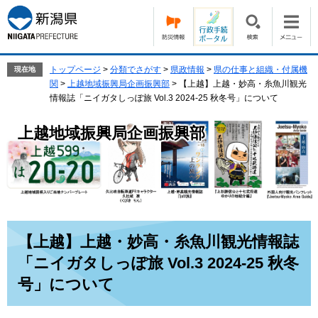
ペ
メ
ー
ニ
ジ
ュ
の
ー
先
を
トップページ
>
分類でさがす
>
県政情報
>
県の仕事と組織・付属機
現在地
頭
飛
関
>
上越地域振興局企画振興部
>
【上越】上越・妙高・糸魚川観光
で
ば
情報誌「ニイガタしっぽ旅 Vol.3 2024‐25 秋冬号」について
す。
し
て
上越地域振興局企画振興部
本
文
へ
本
【上越】上越・妙高・糸魚川観光情報誌
文
「ニイガタしっぽ旅 Vol.3 2024‐25 秋冬
号」について