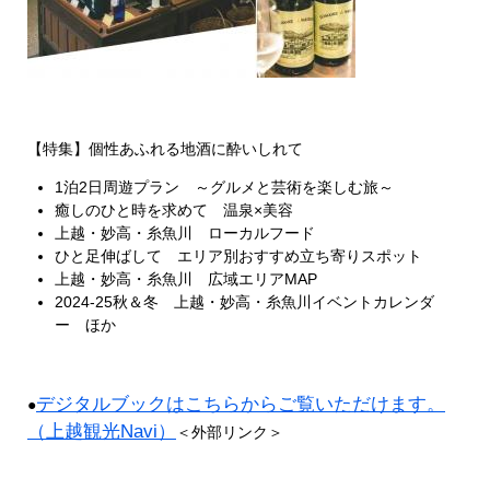
【特集】個性あふれる地酒に酔いしれて
1泊2日周遊プラン ～グルメと芸術を楽しむ旅～
癒しのひと時を求めて 温泉×美容
上越・妙高・糸魚川 ローカルフード
ひと足伸ばして エリア別おすすめ立ち寄りスポット
上越・妙高・糸魚川 広域エリアMAP
2024‐25秋＆冬 上越・妙高・糸魚川イベントカレンダ
ー ほか
デジタルブックはこちらからご覧いただけます。
●
（上越観光Navi）
＜外部リンク＞