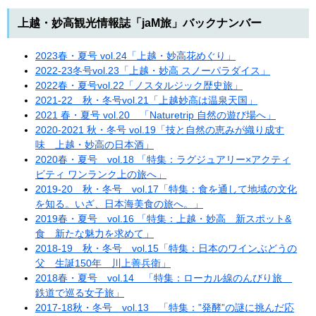
上越・妙高観光情報誌「jaM旅」バックナンバー
2023春・夏号 vol.24「上越・妙高花めぐり」
2022-23冬号vol.23「上越・妙高 スノーパラダイス」
2022春・夏号vol.22「ノスタルジック歴史旅」
2021-22 秋・冬号vol.21「上越妙高は温泉天国」
2021 春・夏号 vol.20 「Naturetrip 自然の遊び場へ」
2020-2021 秋・冬号 vol.19「技と自然の恵みが織り成す
味 上越・妙高の日本酒」
2020春・夏号 vol.18 「特集：ラグジュアリー×アクティ
ビティ ワンランク上の旅へ」
2019-20 秋・冬号 vol.17「特集：食を通して地域の文化
を知る。いざ、日本海美食の旅へ。」
2019春・夏号 vol.16 「特集：上越・妙高 新スポット&
食 新たな魅力を求めて」
2018-19 秋・冬号 vol.15「特集：日本のワインぶどうの
父 生誕150年 川上善兵衛」
2018春・夏号 vol.14 「特集：ローカル線のんびり旅
鉄道で巡る女子旅」
2017-18秋・冬号 vol.13 「特集：”発酵”の謎に挑んだ応