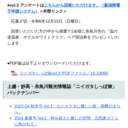
●
vol.3 アンケートは
こちらから回答いただけます。（新潟県電
子申請システム）
＜外部リンク＞
応募〆切：令和6年12月22日（日曜日）
回答いただいた方の中から抽選で1名様に糸魚川市の「塩の
道温泉 ホテルホワイトクリフ」ペア宿泊券をプレゼントいた
します。
●PDF版は以下よりダウンロードいただけます。
ニイガタしっぽ旅vol.3 [PDFファイル／18.33MB]
上越・妙高・糸魚川観光情報誌「ニイガタしっぽ旅」
バックナンバー
2023-24 秋冬号 Vol.1「心とカラダに優しい旅 発酵のまち
へ」
2024 春夏号 Vol.2「時を超えた癒しの空間 古民家カフェ
に焦がれて」