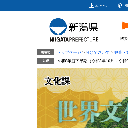
ペ
メ
本文へ
初
ー
ニ
ジ
ュ
の
ー
先
を
頭
飛
防災
で
ば
す。
し
トップページ
>
分類でさがす
>
観光・
現在地
て
令和8年度下半期（令和8年10月～令和
本
文
文化課
へ