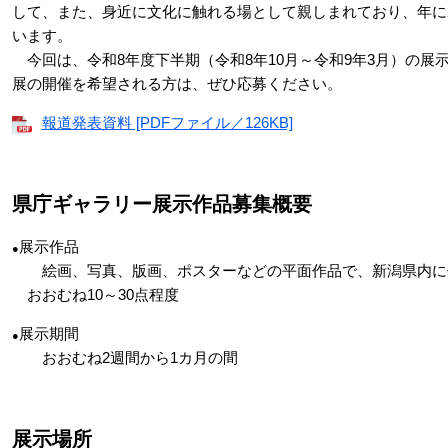
して、また、身近に文化に触れる場として親しまれており、年に
います。
今回は、令和8年度下半期（令和8年10月～令和9年3月）の展
展の開催を希望される方は、ぜひ応募ください。
報道発表資料 [PDFファイル／126KB]
県庁ギャラリー展示作品募集概要
展示作品
●
絵画、写真、版画、ポスターなどの平面作品で、新潟県内に
おおむね10～30点程度
展示期間
●
おおむね2週間から1カ月の間
展示場所