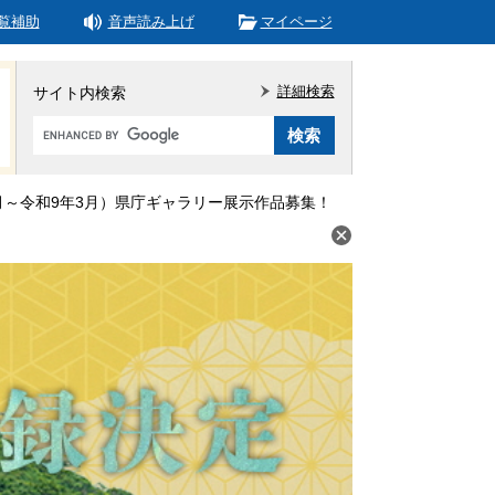
覧補助
音声読み上げ
マイページ
詳細検索
サイト内検索
Google
カ
ス
タ
月～令和9年3月）県庁ギャラリー展示作品募集！
ム
検
索