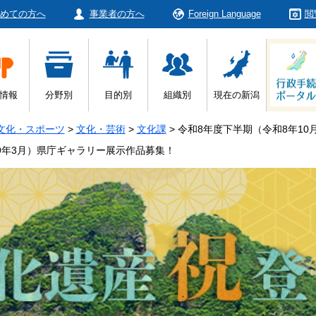
めての方へ
事業者の方へ
Foreign Language
閲
情報
分野別
目的別
組織別
現在の新潟
文化・スポーツ
>
文化・芸術
>
文化課
>
令和8年度下半期（令和8年10
9年3月）県庁ギャラリー展示作品募集！