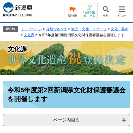
ペ
メ
ー
ニ
ジ
ュ
の
ー
先
を
トップページ
>
分類でさがす
>
観光・文化・スポーツ
>
文化・芸術
現在地
頭
飛
>
文化課
>
令和5年度第2回新潟県文化財保護審議会を開催します
で
ば
す。
し
文化課
て
本
文
へ
本
令和5年度第2回新潟県文化財保護審議会
文
を開催します
ページ内目次