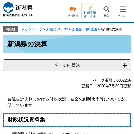
ペ
メ
ー
ニ
ジ
ュ
の
ー
先
を
トップページ
>
組織でさがす
>
総務部 財政課
>
新潟県の決算
現在地
頭
飛
本
で
ば
新潟県の決算
文
す。
し
て
本
ページ内目次
文
へ
ページ番号：0062266
更新日：2026年7月30日更新
普通会計決算における財政状況、健全化判断比率等について説
明しています
財政状況資料集