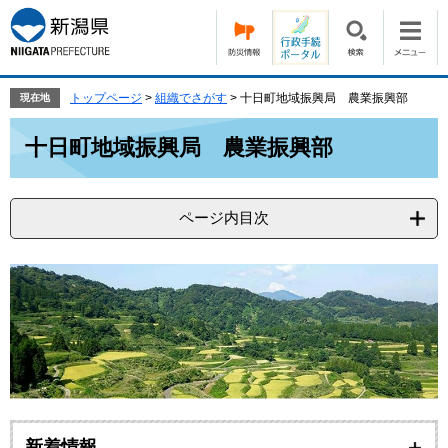
ペ
メ
ー
ニ
ジ
ュ
の
ー
先
を
トップページ
>
組織でさがす
>
十日町地域振興局 農業振興部
現在地
頭
飛
本
で
ば
十日町地域振興局 農業振興部
文
す。
し
て
本
ページ内目次
文
へ
新着情報