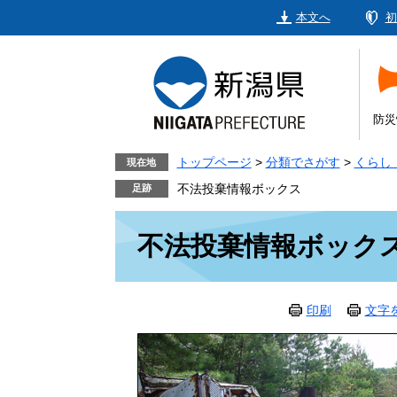
ペ
メ
本文へ
初
ー
ニ
ジ
ュ
の
ー
先
を
頭
飛
防災
で
ば
す。
し
トップページ
>
分類でさがす
>
くらし
現在地
て
不法投棄情報ボックス
本
本
文
不法投棄情報ボック
文
へ
印刷
文字