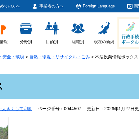
めての方へ
事業者の方へ
Foreign Language
閲
情報
分野別
目的別
組織別
現在の新潟
・安全・環境
>
自然・環境・リサイクル・ごみ
>
不法投棄情報ボックス
ス
を大きくして印刷
ページ番号：0044507
更新日：2026年1月27日