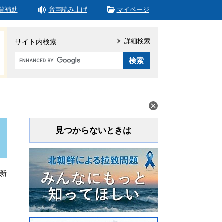
覧補助
音声読み上げ
マイページ
詳細検索
サイト内検索
Google
カ
ス
タ
ム
検
索
見つからないときは
更新