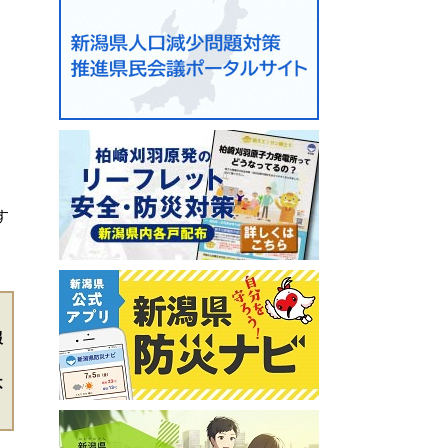
す
報
不