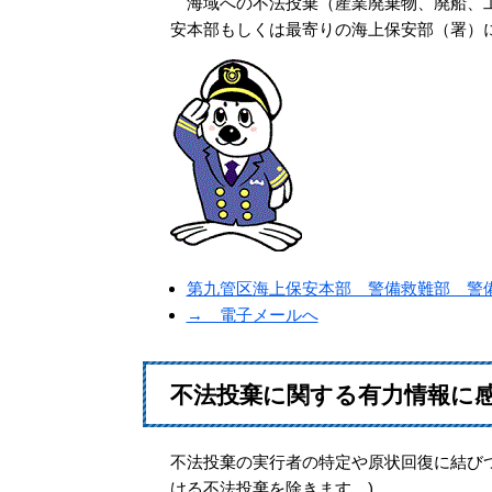
海域への不法投棄（産業廃棄物、廃船、工
安本部もしくは最寄りの海上保安部（署）
第九管区海上保安本部 警備救難部 警
→ 電子メールへ
不法投棄に関する有力情報に
不法投棄の実行者の特定や原状回復に結び
ける不法投棄を除きます。)