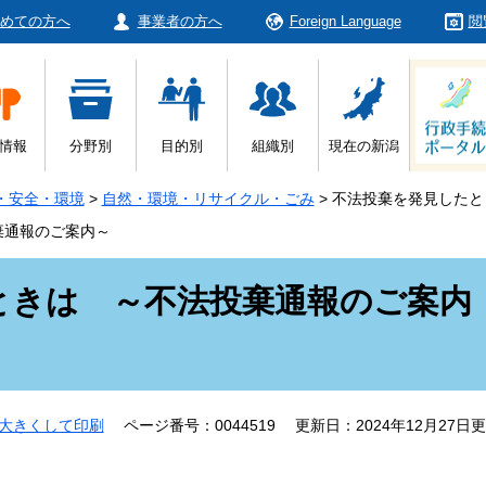
めての方へ
事業者の方へ
Foreign Language
閲
情報
分野別
目的別
組織別
現在の新潟
・安全・環境
>
自然・環境・リサイクル・ごみ
>
不法投棄を発見したと
棄通報のご案内～
ときは ～不法投棄通報のご案内
大きくして印刷
ページ番号：0044519
更新日：2024年12月27日