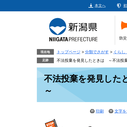
ペ
メ
本文へ
初
ー
ニ
ジ
ュ
の
ー
先
を
頭
飛
防災
で
ば
す。
し
トップページ
>
分類でさがす
>
くらし
現在地
て
不法投棄を発見したときは ～不法投
本
本
文
不法投棄を発見した
文
へ
～
印刷
文字を