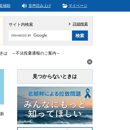
覧補助
音声読み上げ
マイページ
詳細検索
サイト内検索
Google
カ
ス
タ
きは ～不法投棄通報のご案内～
ム
検
索
見つからないときは
更新