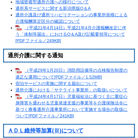
地域密着型通所介護への移行について
通所系サービスに関する新潟県版Q＆A
通所介護及び通所リハビリテーションの事業所規模による
介護報酬算定区分の確認について
（平成21年4月14日）平成21年4月介護報酬改定に伴
う「体制等届出」におけるQ＆A及び記載要領等について
[PDFファイル／249KB]
通所介護に関する通知
（平成29年1月20日）消防用設備等の点検報告制度の
適正な運用について[PDFファイル／1.52MB]
宿泊サービスの実施に関する届出について
通所介護における「サテライト事業所」の取扱いについて
（平成24年4月17日）児童福祉法に基づく主に重症心
身障害を通わせる児童発達支援の事業等を介護保険法令に
基づく療養通所介護事業所において実施する場合の取扱に
ついて[PDFファイル／241KB]
ＡＤＬ維持等加算(Ⅲ)について