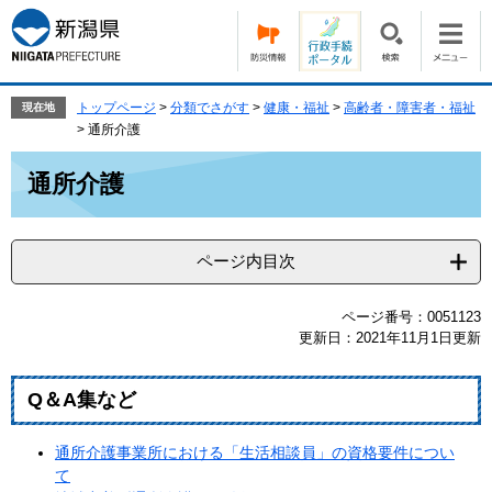
ペ
メ
ー
ニ
ジ
ュ
の
ー
先
を
トップページ
>
分類でさがす
>
健康・福祉
>
高齢者・障害者・福祉
現在地
頭
飛
>
通所介護
で
ば
本
す。
し
通所介護
文
て
本
文
ページ内目次
へ
ページ番号：0051123
更新日：2021年11月1日更新
Q＆A集など
通所介護事業所における「生活相談員」の資格要件につい
て