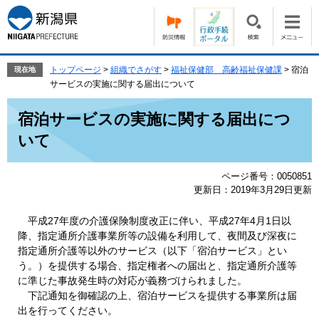
ペ
メ
ー
ニ
ジ
ュ
の
ー
先
を
トップページ
>
組織でさがす
>
福祉保健部 高齢福祉保健課
>
宿泊
現在地
頭
飛
サービスの実施に関する届出について
で
ば
本
す。
し
宿泊サービスの実施に関する届出につ
文
て
いて
本
文
へ
ページ番号：0050851
更新日：2019年3月29日更新
平成27年度の介護保険制度改正に伴い、平成27年4月1日以
降、指定通所介護事業所等の設備を利用して、夜間及び深夜に
指定通所介護等以外のサービス（以下「宿泊サービス」とい
う。）を提供する場合、指定権者への届出と、指定通所介護等
に準じた事故発生時の対応が義務づけられました。
下記通知を御確認の上、宿泊サービスを提供する事業所は届
出を行ってください。